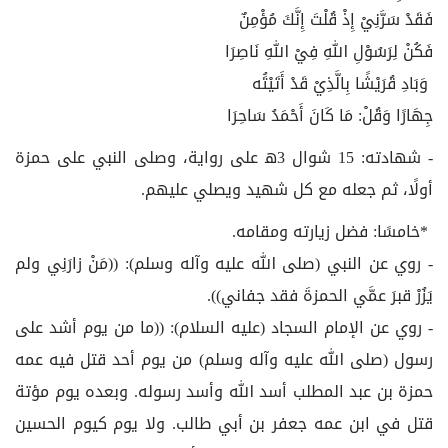
فَقَدْ سَرَّنِيْ إِذْ قُلْتَ إِنَّكَ مُؤْمِنٌ
فَكُنْ لِرَسُوْلِ اللهِ فِيْ اللهِ نَاصِرَا
وَبَادِ قُرَيْشًا بِالَّذِيْ قَدْ أَتَيْتَُه
جِهَارًا وَقُلْ: مَا كَانَ أَحْمَدُ سَاحِرَا
- شهادته: 15 شوال 3ﻫ على رواية، وصلى النبي على حمزة
أولًا، ثم جعله مع كل شهيد ويصلي عليهم.
*خامسًا: فضل زيارته ومقامه.
- روي عن النبي (صلى الله عليه وآله وسلم): ((مَنْ زارَنِي ولم
يَزُرْ قبرَ عمَّي الحمزةَ فقد جفاني)).
- روي عن الإمام السجاد (عليه السلام): ((ما من يوم أشد على
رسول (صلى الله عليه وآله وسلم) من يوم أحد قتل فيه عمه
حمزة بن عبد المطلب أسد الله وأسد رسوله. وبعده يوم مؤتة
قتل في ابن عمه جعفر بن أبي طالب. ولا يوم كيوم الحسين