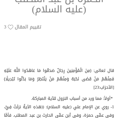
(عليه السلام)
تقييم المقال
3
قال تعالى: ﴿مِنَ الْمُؤْمِنِينَ رِجَالٌ صَدَقُوا مَا عَاهَدُوا اللَّهَ عَلَيْهِ
فَمِنْهُمْ مَنْ قَضَى نَحْبَهُ وَمِنْهُمْ مَنْ يَنْتَظِرُ وَمَا بَدَّلُوا تَبْدِيلًا﴾
[الأحزاب:23]
*أولاً: مما ورد من أسباب النزول للآية المباركة.
1- روي عن الإمام علي (عليه السلام): ((هذهِ الآيةُ نزلَتْ فِيَّ،
وفي عمِّي حمزة، وفي ﭐبن عمِّي الحارث بن عبد المطلب. فأمَّا