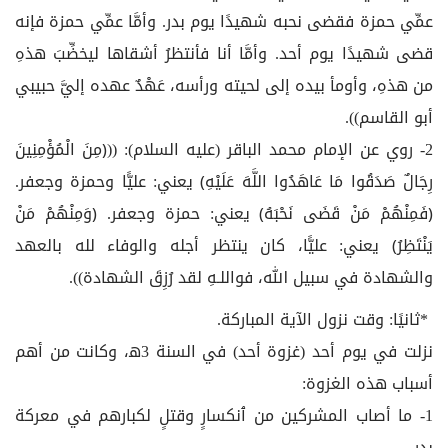
عمِّي حمزة فقضى نحبه شهيدًا يوم بدر. وأمَّا عمِّي حمزة فإنه
قضى شهيدًا يوم أحد. وأمَّا أنا فأنتظرُ أشقاها ليخضِّبَ هذهِ
من هذهِ، وأومأ بيده إلى لحيته ورأسه، عَهْدٌ عهده إليَّ حبيبي
أبو القاسم)).
2- روي عن الإمام محمد الباقر (عليه السلام): ((﴿مِنَ الْمُؤْمِنِينَ
رِجَالٌ صَدَقُوا مَا عَاهَدُوا اللَّهَ عَلَيْهِ﴾ يعني: عليًّا وحمزة وجعفر.
﴿فَمِنْهُمْ مَنْ قَضَى نَحْبَهُ﴾ يعني: حمزة وجعفر. ﴿وَمِنْهُمْ مَنْ
يَنْتَظِرُ﴾ يعني: عليًّا، كان ينتظر أجله والوفاء لله بالعهد
والشهادة في سبيل الله، فواللـهِ لقد رُزِقَ الشهادة)).
*ثانيًا: وقت نزول الآية المباركة.
نزلت في يوم أحد (غزوة أحد) في السنة 3ﻫ، وكانت من أهم
أسباب هذه الغزوة:
1- ما أصاب المشركين من ﭐنكسارٍ وقتلٍ لكبارهم في معركة
بدر.