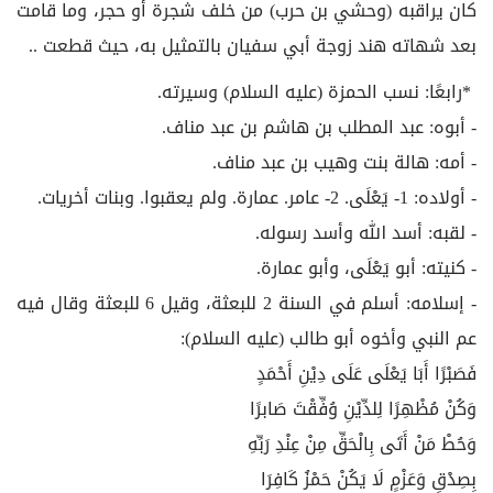
كان يراقبه (وحشي بن حرب) من خلف شجرة أو حجر، وما قامت
بعد شهاته هند زوجة أبي سفيان بالتمثيل به، حيث قطعت ..
*رابعًا: نسب الحمزة (عليه السلام) وسيرته.
- أبوه: عبد المطلب بن هاشم بن عبد مناف.
- أمه: هالة بنت وهيب بن عبد مناف.
- أولاده: 1- يَعْلَى. 2- عامر. عمارة. ولم يعقبوا. وبنات أخريات.
- لقبه: أسد الله وأسد رسوله.
- كنيته: أبو يَعْلَى، وأبو عمارة.
- إسلامه: أسلم في السنة 2 للبعثة، وقيل 6 للبعثة وقال فيه
عم النبي وأخوه أبو طالب (عليه السلام):
فَصَبْرًا أَبَا يَعْلَى عَلَى دِيْنِ أَحْمَدٍ
وَكُنْ مُظْهِرًا لِلدِّيْنِ وُفِّقْتَ صَابرًا
وَحُطْ مَنْ أَتَى بِالْحَقِّ مِنْ عِنْدِ رَبِّهِ
بِصِدْقٍ وَعَزْمٍ لَا يَكُنْ حَمْزُ كَافِرَا