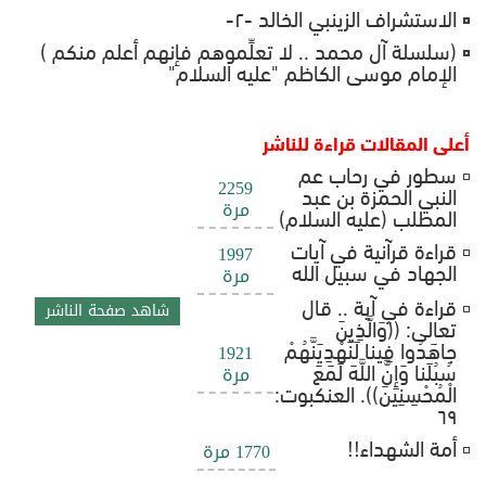
الاستشراف الزينبي الخالد -٢-
(سلسلة آل محمد .. لا تعلِّموهم فإنهم أعلم منكم )
الإمام موسى الكاظم "عليه السلام"
أعلى المقالات قراءة للناشر
سطور في رحاب عم
2259
النبي الحمزة بن عبد
مرة
المطلب (عليه السلام)
قراءة قرآنية في آيات
1997
الجهاد في سبيل الله
مرة
قراءة في آية .. قال
شاهد صفحة الناشر
تعالى: ((وَالَّذِينَ
جاهَدُوا فِينا لَنَهْدِيَنَّهُمْ
1921
سُبُلَنا وَإِنَّ اللَّهَ لَمَعَ
مرة
الْمُحْسِنِينَ)). العنكبوت:
٦٩
أمة الشهداء!!
1770 مرة