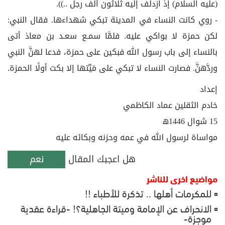
(عليه السلام) إذ ازدلف إليه ثلاثون ألف رجل ..)).
- روي كانت النساء في المدينة تبكي شهداءها. فقال النبي:
لكن حمزة لا بواكي عليه. فلمَّا سمـع سعـد بن معاذ أتى
بالنساء إلى باب رسول الله فبكين على حمزة، فدعا لهنَّ النبي
وردَّهنَّ. فصارت النساء لا تبكي على مَيِّتها إلا بكت أولًا الحمزة.
إعداد
خادم الثقلين عماد الكاظمي
15 شوال 1446ﻫ
مواساة لرسول الله في عمه وحزنه وبكائه عليه
هل اعجبك المقال
نعم
مواضيع اخرى للناشر
للمكرمات أهلها .. تذكرة للأطباء !!
الانحراف عن الإمامة وميتة الجاهلية؟! -قراءة عقدية
موجزة-