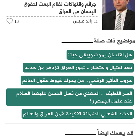
جرائم وانتهاكات نظام البعث لحقوق
الإنسان في العراق
د. رائد عبيس
13
مواضيع ذات صلة
هل الانسان يموت ويبقى حيا؟!
بعد اغتيال واحتضار .. تمور العراق تزدهر من جديد
حروب التأثير الرقمي .. من يحرك خيوط عقول العالم
السر اللطيف ... المهدي من نسل الحسن عليهما السلام
عند علماء الجمهور !
الحشد الشعبي الضمانة الاكيدة لأمن العراق والعالم
قد يهمك ايضاً