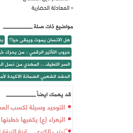
المعادلة الحضارية
مواضيع ذات صلة
هل الانسان يموت ويبقى حيا؟!
بع
حروب التأثير الرقمي .. من يحرك خ
السر اللطيف ... المهدي من نسل ال
الحشد الشعبي الضمانة الاكيدة لأمن
قد يهمك ايضاً
التوحيد وسيلة لكسب العم
الزهراء (ع) يكفيها خطبتها
زينب الكبرى… ابنة النبوّة