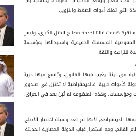
لحر” مجرد شعار. ويشعر الناخب أن الصوت لا يُحتسب، وأن
ذة التي تملك أدوات الضغط والتزوير.
لمستقرة صُممت غالبًا لخدمة مصالح الكتل الكبرى، وليس
 المفوضية المستقلة الحقيقية واستبدالها بمؤسسة
 للنزاهة والثقة.
طية في بيئة يغيب فيها القانون، وتُقمع فيها حرية
ولة كأدوات حزبية. فالديمقراطية لا تُختزل في صندوق
 ومؤسسات، وهذه المنظومة لم تُبنَ بعد في العراق.
نها الديمقراطي لأنها لم تعد وسيلة لاختيار الأصلح،
 القائم. ومع استمرار غياب الدولة الحضارية الحديثة،