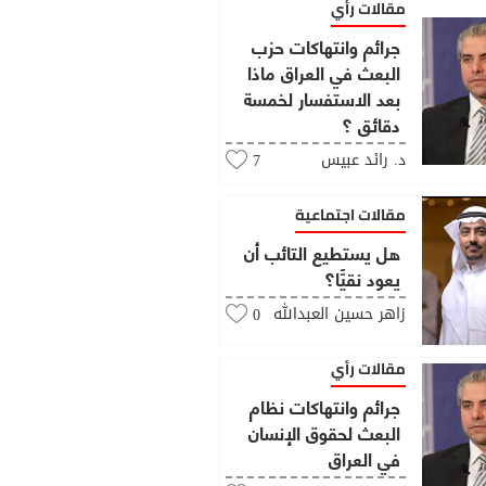
مقالات رأي
جرائم وانتهاكات حزب
البعث في العراق ماذا
بعد الاستفسار لخمسة
دقائق ؟
د. رائد عبيس
7
مقالات اجتماعية
هل يستطيع التائب أن
يعود نقيًّا؟
زاهر حسين العبدالله
0
مقالات رأي
جرائم وانتهاكات نظام
البعث لحقوق الإنسان
في العراق