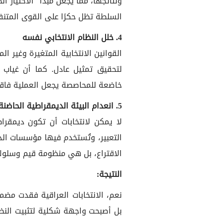
ونتائجها، مما يجعل مبدأ “الاختيار ا
السلطة تظل حكرًا على القوى المتنف
4. خلل النظام الانتخابي نفسه
القوانين الانتخابية المتغيرة وغير ا
لتحقيق تمثيل عادل. كما أن غياب
خاضعة للمحاصصة يجعل العملية فاقدة
5. انعدام البيئة الديمقراطية الحاضنة
لا يمكن لانتخابات أن تكون ديمقرا
التعبير، وتُستخدم فيها مؤسسات الد
الاقتراع، بل هي منظومة قيم وسلوك
النتيجة:
نعم، الانتخابات العراقية فقدت مضمو
بل أصبحت واجهة شكلية لتثبيت النظام