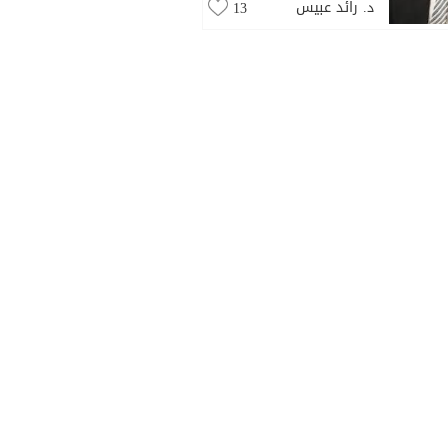
د. رائد عبيس
13