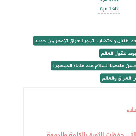
1347 مرة
د اغتيال واحتضار .. تمور العراق تزدهر من جديد
يوط عقول العالم
حسن عليهما السلام عند علماء الجمهور !
 العراق والعالم
لاء
 التي حفظت الثورة بالكلمة والدمعة