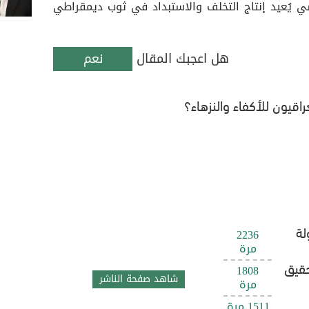
 يُعيد إنتاج التخلف والاستبداد في ثوب ديمقراطي
هل اعجبك المقال
نعم
اقيون للأكفاء والنزهاء؟
لة
2236
مرة
حقيق
1808
شاهد صفحة الناشر
مرة
1511 مرة