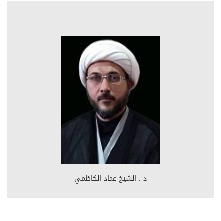
د . الشيخ عماد الكاظمي