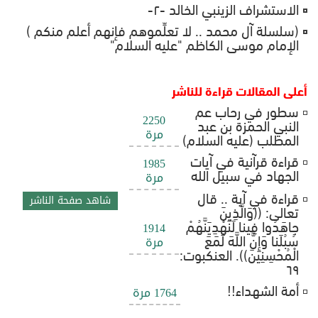
الاستشراف الزينبي الخالد -٢-
(سلسلة آل محمد .. لا تعلِّموهم فإنهم أعلم منكم )
الإمام موسى الكاظم "عليه السلام"
أعلى المقالات قراءة للناشر
سطور في رحاب عم
2250
النبي الحمزة بن عبد
مرة
المطلب (عليه السلام)
قراءة قرآنية في آيات
1985
الجهاد في سبيل الله
مرة
قراءة في آية .. قال
شاهد صفحة الناشر
تعالى: ((وَالَّذِينَ
جاهَدُوا فِينا لَنَهْدِيَنَّهُمْ
1914
سُبُلَنا وَإِنَّ اللَّهَ لَمَعَ
مرة
الْمُحْسِنِينَ)). العنكبوت:
٦٩
أمة الشهداء!!
1764 مرة