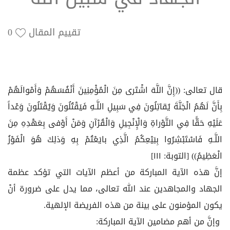
تقييم المقال
0
قال تعالى: ((إِنَّ اللَّهَ اشْتَرى‏ مِنَ الْمُؤْمِنِينَ أَنْفُسَهُمْ وَأَمْوالَهُمْ
بِأَنَّ لَهُمُ الْجَنَّةَ يُقاتِلُونَ فِي سَبِيلِ اللَّـهِ فَيَقْتُلُونَ وَيُقْتَلُونَ وَعْداً
عَلَيْهِ حَقًّا فِي التَّوْراةِ وَالْإِنْجِيلِ وَالْقُرْآنِ وَمَنْ أَوْفى‏ بِعَهْدِهِ مِنَ
اللَّـهِ فَاسْتَبْشِرُوا بِبَيْعِكُمُ الَّذِي بايَعْتُمْ بِهِ وَذلِكَ هُوَ الْفَوْزُ
الْعَظِيمُ)) [التوبة: ١١١]
إنَّ هذه الآية المباركة من أعظم الآيات التي تؤكد عظمة
الجهاد والمجاهدين عند الله تعالى، مما يدل على ضرورة أنْ
يكون المؤمنون على بينة من هذه الفريضة الإلهية.
وإنَّ من أهم مضامين الآية المباركة: