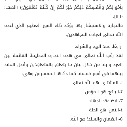
بِأَمْوالِكُمْ وَأَنْفُسِكُمْ ذلِكُمْ خَيْرٌ لَكُمْ إِنْ كُنْتُمْ تَعْلَمُونَ)) [الصف:
١٠-١١].
فالتجارة والاستبشار بها يؤكد ذلك الفوز العظيم الذي أعده
الله تعالى لعباده المجاهدين.
-رابعًا: عقد البيع والشراء.
لقد رغَّب الله تعالى في هذه التجارة العظيمة القائمة بين
العبد وربه، من خلال بيان ما يتعلق بالمتعاقِدَين وأصل العقد
بينهما في أمور خمسة، كما ذكرها المفسرون وهي:
١- المشتري: هو الله تعالى
٢-البائع: هو المؤمن
٣-البضاعة: الجهاد.
٤-الثمن: هو الجنة
٥- الضمان والسند؛ هو الله.