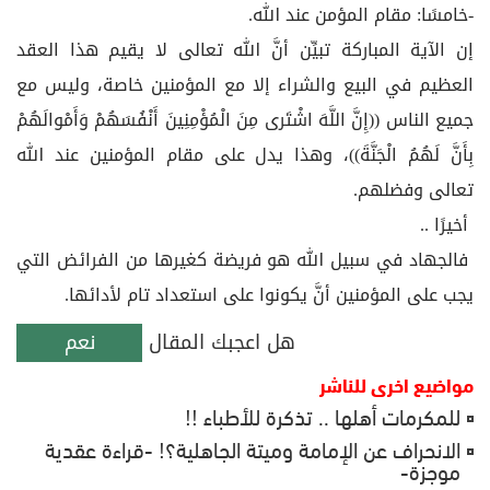
-خامسًا: مقام المؤمن عند الله.
إن الآية المباركة تبيِّن أنَّ الله تعالى لا يقيم هذا العقد
العظيم في البيع والشراء إلا مع المؤمنين خاصة، وليس مع
جميع الناس ((إِنَّ اللَّهَ اشْتَرى‏ مِنَ الْمُؤْمِنِينَ أَنْفُسَهُمْ وَأَمْوالَهُمْ
بِأَنَّ لَهُمُ الْجَنَّةَ))، وهذا يدل على مقام المؤمنين عند الله
تعالى وفضلهم.
أخيرًا ..
فالجهاد في سبيل الله هو فريضة كغيرها من الفرائض التي
يجب على المؤمنين أنَّ يكونوا على استعداد تام لأدائها.
هل اعجبك المقال
نعم
مواضيع اخرى للناشر
للمكرمات أهلها .. تذكرة للأطباء !!
الانحراف عن الإمامة وميتة الجاهلية؟! -قراءة عقدية
موجزة-