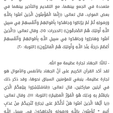
متعددة في الجمع بينهما، مع التقديم والتأخير بينهما في
بعض الموارد، قال تعالى: ((إِنَّمَا الْمُؤْمِنُونَ الَّذِينَ آمَنُوا بِاللَّـهِ
وَرَسُولِهِ ثُمَّ لَمْ يَرْتابُوا وَجاهَدُوا بِأَمْوالِهِمْ وَأَنْفُسِهِمْ فِي سَبِيلِ
اللَّـهِ أُولئِكَ هُمُ الصَّادِقُونَ)) [الحجرات: ١٥]، وقال تعالى: ((الَّذِينَ
آمَنُوا وَهاجَرُوا وَجاهَدُوا فِي سَبِيلِ اللَّـهِ بِأَمْوالِهِمْ وَأَنْفُسِهِمْ
أَعْظَمُ دَرَجَةً عِنْدَ اللَّـهِ وَأُولئِكَ هُمُ الْفائِزُونَ)) [التوبة: ٢٠].
- ثالثًا: الجهاد تجارة عظيمة مع الله.
لقد أكد القرآن الكريم على أنَّ الجهاد بالأنفس والأموال هو
تجارة عظيمة، ينبغي للمؤمنين السباق نحوها، وقد ذكر ذلك
في آيتين مباركتين، قال تعالى: ((فَاسْتَبْشِرُوا بِبَيْعِكُمُ الَّذِي
بايَعْتُمْ بِهِ وَذلِكَ هُوَ الْفَوْزُ الْعَظِيمُ)) [التوبة: ١١١]، وقال تعالى:
((يا أَيُّهَا الَّذِينَ آمَنُوا هَلْ أَدُلُّكُمْ عَلى‏ تِجارَةٍ تُنْجِيكُمْ مِنْ عَذابٍ
أَلِيمٍ * تُؤْمِنُونَ بِاللَّـهِ وَرَسُولِهِ وَتُجاهِدُونَ فِي سَبِيلِ اللَّـهِ