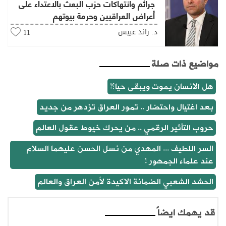
جرائم وانتهاكات حزب البعث بالاعتداء على
أعراض العراقيين وحرمة بيوتهم
د. رائد عبيس
11
مواضيع ذات صلة
هل الانسان يموت ويبقى حيا؟!
بعد اغتيال واحتضار .. تمور العراق تزدهر من جديد
حروب التأثير الرقمي .. من يحرك خيوط عقول العالم
السر اللطيف ... المهدي من نسل الحسن عليهما السلام
عند علماء الجمهور !
الحشد الشعبي الضمانة الاكيدة لأمن العراق والعالم
قد يهمك ايضاً