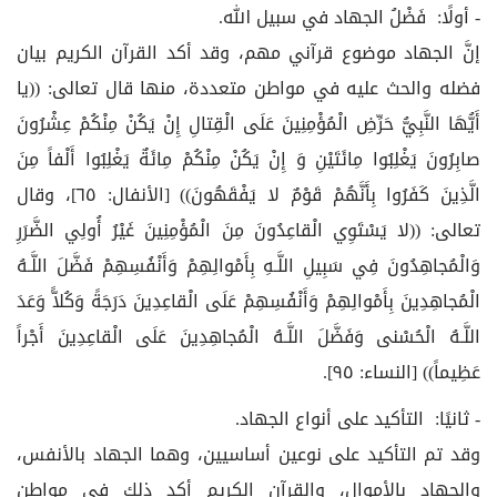
- أولًا: فَضْلُ الجهاد في سبيل الله.
إنَّ الجهاد موضوع قرآني مهم، وقد أكد القرآن الكريم بيان
فضله والحث عليه في مواطن متعددة، منها قال تعالى: ((يا
أَيُّهَا النَّبِيُّ حَرِّضِ الْمُؤْمِنِينَ عَلَى الْقِتالِ إِنْ يَكُنْ مِنْكُمْ عِشْرُونَ
صابِرُونَ يَغْلِبُوا مِائَتَيْنِ وَ إِنْ يَكُنْ مِنْكُمْ مِائَةٌ يَغْلِبُوا أَلْفاً مِنَ
الَّذِينَ كَفَرُوا بِأَنَّهُمْ قَوْمٌ لا يَفْقَهُونَ)) [الأنفال: ٦٥]، وقال
تعالى: ((لا يَسْتَوِي الْقاعِدُونَ مِنَ الْمُؤْمِنِينَ غَيْرُ أُولِي الضَّرَرِ
وَالْمُجاهِدُونَ فِي سَبِيلِ اللَّـهِ بِأَمْوالِهِمْ وَأَنْفُسِهِمْ فَضَّلَ اللَّـهُ
الْمُجاهِدِينَ بِأَمْوالِهِمْ وَأَنْفُسِهِمْ عَلَى الْقاعِدِينَ دَرَجَةً وَكُلاًّ وَعَدَ
اللَّـهُ الْحُسْنى‏ وَفَضَّلَ اللَّـهُ الْمُجاهِدِينَ عَلَى الْقاعِدِينَ أَجْراً
عَظِيماً)) [النساء: ٩٥].
- ثانيًا: التأكيد على أنواع الجهاد.
وقد تم التأكيد على نوعين أساسيين، وهما الجهاد بالأنفس،
والجهاد بالأموال، والقرآن الكريم أكد ذلك في مواطن