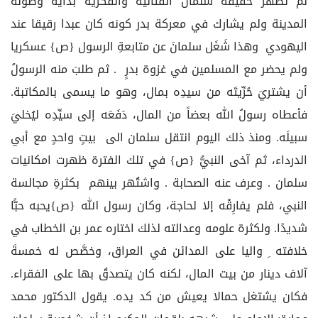
لم تظهر حقيقة سلمان القتالية والفكرية بداية وصوله
المدينة ولم يشارك في معركة بدر كونه كان عبدا رقيقا عند
اليهودي وهذا شَغَل سلمانَ عن متابعةِ الرسول {ص} عسكريا
ولم يحضر مع المسلمين في غزوة بدرٍ . ثم طلبَ منه الرسولُ
أن يشتريَ حُرِّيتَه من سيدِه بمال، وهو ما يسمى بالمكاتبة.
فأعطاه رسولُ الله بعضاً من المال، دَفَعَه إلى سيِّدِه ليُخليَ
سبيلَه. ومنذ ذلك اليوم انتقل سلمان الى بيتٍ واحدٍ مع أبي
الدرداء، ثم آخى النبيُّ {ص} في تلك الفترة ظهرت امكانيات
سلمان . وعرف عنه الصحابة . واشتُهر بينهم بكثرةِ مجالسة
النبي، فلم يفارِقْه إلا لحاجة، وكان رسول الله {ص}يحبه حبًّا
شديدًا. ولكثرة علومه وعدالته لذلك اختاره عمر بن الخطاب في
خلافته ِ واليا على المدائن في العراق، وخصَّص له خمسةَ
آلاف دينار من بيت المال، لكنه كان يتصدقُ بها على الفقراء.
فكان يشتغل حمالا يعيش من كد يده. يقول الدكتور محمد