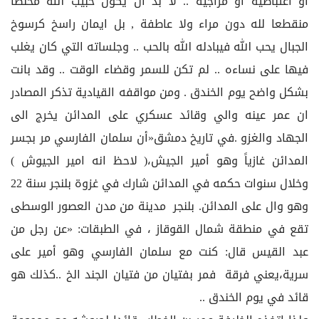
او اعتباطية او مزاجية .. لا بد ان يكون حبيب الله مخلصا
منقطعا لله دون مراء ولا عاطفة , بل ايمان راسخ كرسوخ
الجبال يحب الله فيبادله الله بالحب .. وجلساته التي كان يغلب
فيها على نساءه .. لم تكن للسمر وقضاء الوقت .. وقد بانت
بشكل واضح يوم الخندق . ومن مواقفه القيادية تذكر المصادر
ان عمر عينه والي وقائد عسكري على المدائن يخرج الى
الجهاد والغزو .في تاريخ دمشق«أن سلمان الفارسي مر بجسر
المدائن غازياً وهو أمير الجيش،( لاحظ انه امير الجيوش )
وخلال سنوات حكمه في المدائن شارك في غزوة بلنجر سنة 22
وهو وال على المدائن. بلنجر مدينة من مدن العصور الوسطى
تقع في منطقة شمال القوقاز ، في الطبقات: «عن رجل من
عبد القيس قال: كنت مع سلمان الفارسي وهو أمير على
سرية،يعني فرقة فمر بفتيان من فتيان الجند الخ ..كذلك هو
قائد في يوم الخندق ..