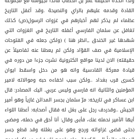
ولذا اتخذه الخليفة عمر بن الخطاب قائدا لجيوشه مع مجموعة
القادة وقدمه عليهم بالراي والنصيحة .وقد أغفل التاريخ
عظماء لم يذكر لهم أخبارهم في غزوات الرسول(ص) كذلك
تغافل عن سلمان الفارسي أغفله التاريخ في الغزوات التي
شهدها غير الخندق ,,انظر هنا ) (ولكن جعله في الفتوحات
الإسلامية في صف القوّاد ولكن لم يعطنا عنه تفاصيلاً عن
حقيقته) الان لدينا مواقع الكترونية نشرت جزءا من دوره في
قيادة معركة القادسية وانه هو من دخل واسقط ايوان
كسرى قرب بغداد ..ولكن سبب اخفاءه حبه وموالاته لامير
المؤمنين والثانية انه فارسي وليس عربي. اليك المصادر: قال
ابن عساكر في تاريخه: مرّ سلمان بجسر المدائن غازياً وهو أمير
الجيش ..وقدردف رجل على بغل له فقال أصحابه: أعطنا اللواء
أيها الأمير نحمله عنك، فأبى وقال: أنا أحق في حمله، ومضى
(حتى قضى غزاواته ورجع وهو على بغلته وقد قطع جسر