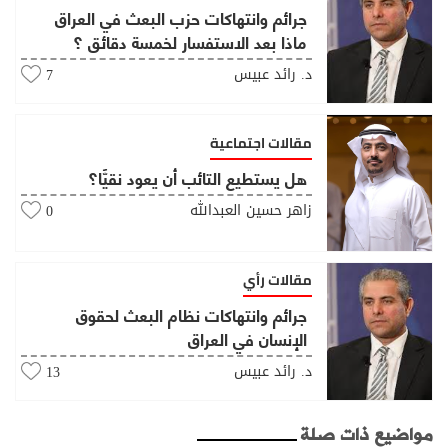
جرائم وانتهاكات حزب البعث في العراق
ماذا بعد الاستفسار لخمسة دقائق ؟
د. رائد عبيس
7
مقالات اجتماعية
هل يستطيع التائب أن يعود نقيًّا؟
زاهر حسين العبدالله
0
مقالات رأي
جرائم وانتهاكات نظام البعث لحقوق
الإنسان في العراق
د. رائد عبيس
13
مواضيع ذات صلة