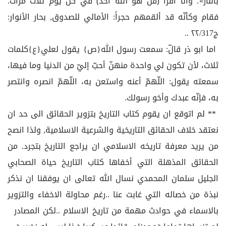
بالنار»؛ وأنا أقرأ ﴿قُل هُوَ الله أَحَدٌ﴾ في كلّ يوم ثلاث مرّات.
فقام وكأنّه قد ألقمهم حجراً: الأمالي للصدوق, بحار الأنوار:
ج٢٢/317 ..
اما ابو ذر قالّ: سمعت رسول الله{ص} يقول لعلي{ع}كلمات
ثلاث، لأن تكون لي واحدة منهنّ أحبّ إليّ من الدنيا وما فيها،
سمعته يقول: اللّهمّ أعنه واستعن به، اللّهمّ انصره وانتصر
به، فإنّه عبدك وأخو رسولك.
** لم اتوقع ان يقوم كتاب التاريخ بتزوير الحقائق الى حد ان
نعتقد خلاف الحقائق التاريخية والشرعية الاسلامية, ولذا انصح
من يريد معرفة تاريخه الاسلامي ان يراجع التاريخ بتجرد. من
الحقائق المذهلة التي أخفاها كتاب التاريخ حياة الصحابي
الجليل سلمان المحمدي نسال الله تعالى ان يوفقنا ان نذكر
نبذة من خصاله التي غابت عنا ..رغم محاولة الاخفاء والتزوير
بالاسماء في حوادث مهمة من تاريخ الاسلام ..لكن المصادر