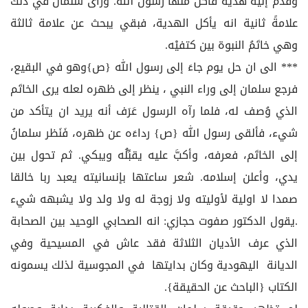
وقدم إليه هديةً فأكل منها رسول الله. ورأى سلمانُ في ذلك
علامةً ثانية انه يأكل الهدية، فبقي يبحث عن علامة ثالثة
وهي خاتَمُ النبوة بين كتفيْه.
*** الى ان حل يوم جاءَ إلى رسول الله {ص}وهو في البقيع،
فرجع سلمان إلى وراء النبي ، ينظر إلى ظهره لعله يرى الخاتَم
الذي وُصف له، فلما رآه الرسول عَرَف أنه يريد ان يتأكد من
شيء، فألقى رسول الله {ص} رداءَه عن ظهره، فَنَظر سلمانُ
إلى الخاتَم، فعرفه، وأكبَّ عليه يقبِّلُه ويبكي. ثم تحول بين
يدي، وأعلن إسلامه. شعر ساعتها بإنسانيته يعبد ربا خالقا
صمدا لا اولية لأوليته ولا زوجة له ولا ولد ولا يشبهه شيء
.يقول الدكتور صفوت حجازي: انه الصحابي الوحيد بين الصحابة
الذي عرف الأديان الثلاثة فقد عاش في المسيحية وفي
الديانة اليهودية وكان بدايتها في المجوسية لذلك يسمونه
الكتاب {الباحث عن الحقيقة}.