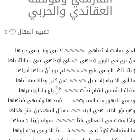
العقائدي والحربي
تقييم المقال
0
لعلي مَناقبٌ لا تُضاهى //////////////// لا نبي ولا وَصي حَواها
مَنْ ترى في الورى يُضاهي ////عليّ أيُضاهي فتىً به اللهُ باها
رُتبة نالَهُا الوصي عليّ ///// // /////// لم ترم اَنْ تنالَها أنبياها
ما اَتى الانبياء اِلا قليل ////// ////// /من كثير وذاكَ منه اَتاها
فضَلهُ الشَمس للأنامِ تَجَلّت /////////// كُلُّ راع بناظريه يَراها
وجميع الدهور منه استنارت///// مُبتداها ومُنتهى مُنتَهاها
وهو نوُر الاله يهدي اليه /////// فاسأل المهتدين عَمّن هَداها
واذا قِسْتَ في المَعالي عليّاً ////////////// بسواه رأيتَهُ يَسماها
ما استَقامَتْ نُبُوُةً لِنبي /////////// قَــــــــطّ اِلا وفي يديَه لِواها