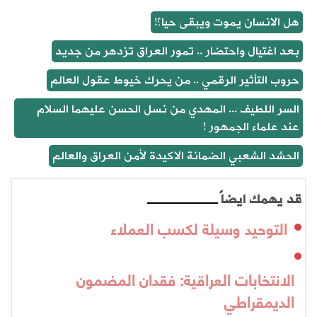
هل الانسان يموت ويبقى حيا؟!
بعد اغتيال واحتضار .. تمور العراق تزدهر من جديد
حروب التأثير الرقمي .. من يحرك خيوط عقول العالم
السر اللطيف ... المهدي من نسل الحسن عليهما السلام
عند علماء الجمهور !
الحشد الشعبي الضمانة الاكيدة لأمن العراق والعالم
قد يهمك ايضاً
التوحيد وسيلة لكسب العملاء
الانتخابات العراقية: فقدان المضمون
الديمقراطي