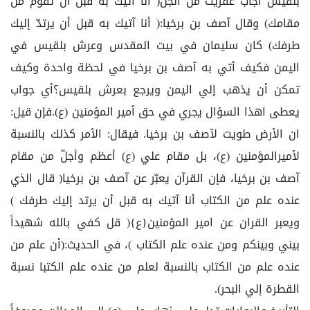
بلقيس أجاب عفريت من الجن( أنا آتيك به قبل أن تقوم من
مقامك) وقال آصف بن برخيا:( أنا آتيك به قبل أن يرتدّ إليك
طرفك) كان سليمان في بيت المقدس وعرش بلقيس في
اليمن فكيف أتي به آصف بن برخيا في لحظة واحدة وكيف
تمكن أن يذهب إلي اليمن ويرجع بعرش بلقيس؟أي جواب
يعطى اهذا السؤال يجري في حق أمير المؤمنين (ع).فإن قيل:
ان الأرض طويت لآصف بن برخيا. فيقال: الأمر كذلك بالنسبة
لأميرالمؤمنين (ع)، بل مقام علي (ع) أعظم وأجلّ من مقام
آصف بن برخيا، فإن القرآن يعبّر عن آصف بن برخيا( قال الذي
عنده علم من الكتاب أنا آتيك به قبل أن يرتد إليك طرفك )
ويعبر القران عن امير المؤمنين{ع}( قل كفي بالله شهيداً
بيني وبينكم ومن عنده علم الكتاب )، في الحديث:(أن علم من
عنده علم من الكتاب بالنسبة لعلم من عنده علم الكتبا نسبة
القطرة إلي البحر).