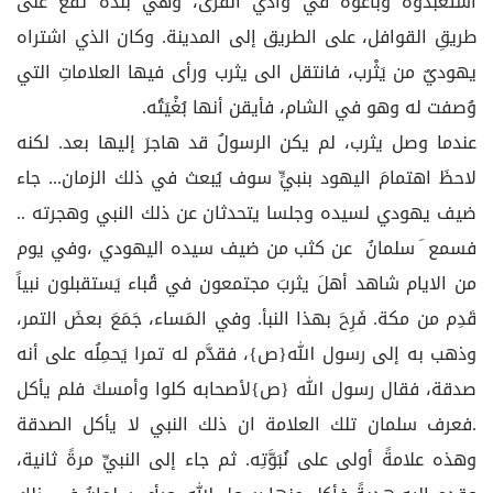
استعبدوه وباعوه في وادي القُرى، وهي بَلَدة تقع على
طريقِ القوافل، على الطريق إلى المدينة. وكان الذي اشتراه
يهوديٌ من يَثْرب، فانتقل الى يثرب ورأى فيها العلاماتِ التي
وُصفت له وهو في الشام، فأيقن أنها بُغْيَتُه.
عندما وصل يثرب، لم يكن الرسولُ قد هاجرَ إليها بعد. لكنه
لاحظَ اهتمامَ اليهود بنبيٍّ سوف يُبعث في ذلك الزمان... جاء
ضيف يهودي لسيده وجلسا يتحدثان عن ذلك النبي وهجرته ..
فسمع َ سلمانُ عن كثب من ضيف سيده اليهودي ،وفي يوم
من الايام شاهد أهلَ يثربَ مجتمعون في قُباء يَستقبلون نبياً
قَدِم من مكة. فَرِحَ بهذا النبأ. وفي المَساء، جَمَعَ بعضَ التمر،
وذهب به إلى رسول الله{ص}، فقدَّم له تمرا يَحمِلُه على أنه
صدقة، فقال رسول الله {ص}لأصحابه كلوا وأمسكَ فلم يأكل
.فعرف سلمان تلك العلامة ان ذلك النبي لا يأكل الصدقة
وهذه علامةً أولى على نُبَوَّتِه. ثم جاء إلى النبيِّ مرةً ثانية،