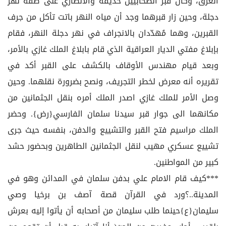
الغرق، وكان قبر الصحابيين حذيفة والأنصاري على ضفة نهر
دجلة، وحين زار قبرهما وجد أن مياه النهر باتت تأكل من جرف
القبرين، وهما مُهدّدان بالانجراف في نهر دجلة النهر، فقام
بإبلاغ مفتي الديار العراقية الذي قام بابلاغ الملك غازي بالأمر،
وبعد قيام مهندس الأوقاف بالكشف على القبر أكد في
تقريره أنه معرض لخطر التجريف، ونصح بضرورة نقلهما. وحين
وصل الأمر للملك غازي اصدر الملك أمره بنقل الجثمانين من
مكانهما الى جوار قبر سيدنا سلمان الفارسي{رض}. وحضر
الملك مراسيم فتح القبر والتشييع والدفن، بنفسه حيث جرى
تشييع عسكري مهيب لنقل الجثمانين الطاهرين وبحضور حشد
كبير من المواطنين.
***كيف قام الامام علي بدفن سلمان في المدائن وهو في
المدينة..؟ورد في القرآن قصة آصف بن برخيا وصي
سليمان{ع}حينما طلب سليمان من أصحابه أن يأتوا إليه بعرش