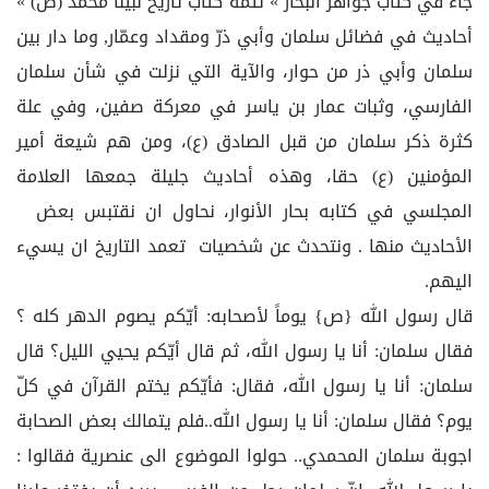
جاء في كتاب جواهر البحار » تتمة كتاب تاريخ نبينا محمد (ص) »
أحاديث في فضائل سلمان وأبي ذرّ ومقداد وعمّار, وما دار بين
سلمان وأبي ذر من حوار، والآية التي نزلت في شأن سلمان
الفارسي، وثبات عمار بن ياسر في معركة صفين، وفي علة
كثرة ذكر سلمان من قبل الصادق (ع)، ومن هم شيعة أمير
المؤمنين (ع) حقا، وهذه أحاديث جليلة جمعها العلامة
المجلسي في كتابه بحار الأنوار، نحاول ان نقتبس بعض
الأحاديث منها . ونتحدث عن شخصيات تعمد التاريخ ان يسيء
اليهم.
قال رسول الله {ص} يوماً لأصحابه: أيّكم يصوم الدهر كله ؟
فقال سلمان: أنا يا رسول الله، ثم قال أيّكم يحيي الليل؟ قال
سلمان: أنا يا رسول الله، فقال: فأيّكم يختم القرآن في كلّ
يوم؟ فقال سلمان: أنا يا رسول الله..فلم يتمالك بعض الصحابة
اجوبة سلمان المحمدي.. حولوا الموضوع الى عنصرية فقالوا :