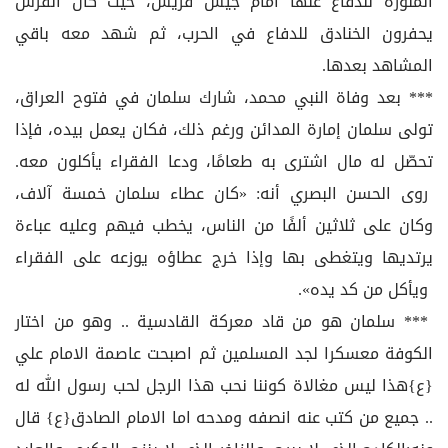
المنورة للدفاع عنها أمام جيش قريش، حيث كان الفرس
يحفرون الخنادق للدفاع في الحرب، ثم شهد معه باقي
المشاهد بعدها.
*** بعد وفاة النبي محمد، شارك سلمان في فتوح العراق،
تولى سلمان إمارة المدائن ورغم ذلك، فكان يعمل بيده، فإذا
تحصّل له مال اشترى به طعامًا، ودعا الفقراء يأكلون معه.
روى الحسن البصري أنه: «كان عطاء سلمان خمسة آلاف،
وكان على ثلاثين ألفًا من الناس، يخطب فيهم وعليه عباءة
يرتديها ويتغطى بها وإذا خرج عطاؤه يوزعه على الفقراء
ويأكل من كد يده».
*** سلمان هو من قاد معركة القادسية .. وهو من اختار
الكوفة معسكرا لجد المسلمين ثم اصبحت عاصمة الامام علي
{ع}هذا ليس مغالاة كوننا نحب هذا الرجل لحب رسول الله له
.. جميع من كتب عنه انصفه ومدحه اما الامام الصادق{ع} قال