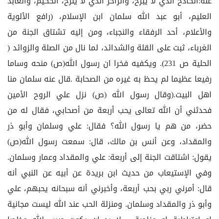
عنه:الكادح الذي لا يبرح، والزاخر الذي لا ينزح، الحكيم، والعابد
العليم، أبو عبد الله سلمان ابن الإسلام، (رافع الألوية
والأعلام، أحد الرفقاء والنجباء، ومن إليه تشتاق الجنة من
الغرباء، ثبت على القلة والشدائد، لما نال من الصلة والزوائد (
الحلية ص 231). ويكفيه فخرا ان رسول الله(ص) منحه وساما
رفيعا عظيما لم يحظ به غيره من الصحابة .قال عنه سلمان منا
اهل البيت.(وقال رسول الله (ص) نزل علي الروح الأمين
فحدثني أن الله تعالى يحب أربعة من أصحابي، فقال له من
حضر، من هم يا رسول الله؟ فقال: علي وسلمان وأبو ذر
والمقداد، وعن أنس بن مالك، قال: سمعت رسول الله(ص)
يقول: اشتاقت الجنة إلى أربعة: علي والمقداد وعمار وسلمان.
وفي الإستيعاب من حديث ابن بريدة عن أبيه عن النبي أنه
قال: أمرني ربي بحب أربعة، وأخبرني أنه سبحانه يحبهم، علي
وأبو ذر والمقداد وسلمان. ومنزلة الحب عند الله ليست مجانية