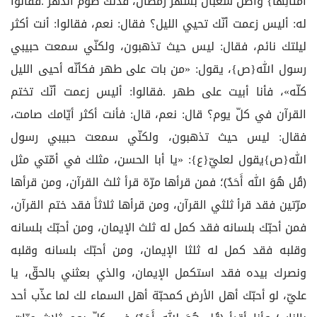
أَمثَالِهَا} وأصل شعبان بشهر رمضان، فذلك صوم الدهر .فقالوا
له: أليس زعمت أنّك تحيي الليل؟ فقال: نعم، فقالوا: أنت أكثر
ليلتك نائم، فقال: ليس حيث تذهبون، ولكنّي سمعت حبيبي
رسول الله{ص}، يقول: «من بات على طهر فكأنّه أحيى الليل
كلّه»، فأنا أبيت على طهر .فقالوا: أليس زعمت أنّك تختم
القرآن في كلّ يوم؟ قال: نعم، قال: فأنت أكثر أيّامك صامت،
فقال: ليس حيث تذهبون، ولكنّي سمعت حبيبي رسول
الله{ص}يقول لعليّ{ع}: «يا أبا الحسن، مثلك في أمّتي مثل
﴿قُل هُوَ الله أَحَدٌ﴾؛ فمن قرأها مرّة قرأ ثلث القرآن، ومن قرأها
مرّتين فقد قرأ ثلثي القرآن، ومن قرأها ثلاثاً فقد ختم القرآن،
فمن أحبّك بلسانه فقد كمل له ثلث الإيمان، ومن أحبّك بلسانه
وقلبه فقد كمل له ثلثا الإيمان، ومن أحبّك بلسانه وقلبه
ونصرك بيده فقد استكمل الإيمان، والذي بعثني بالحقّ، يا
عليّ، لو أحبّك أهل الأرض كمحبّة أهل السماء لك لما عذّب أحد