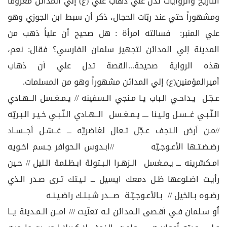
التأريخ والروايات تدل علي ذهاب علي (ع) إلي المدائن معروفاً
ومشهوراً حتي عند ربّات الحجال، ذكر أن سبط ابن الجوزي وهو
علي المنبر: فسالته امرأة : هل صحيح أن علياً ذهب من
المدينة إلي المدائن لتجهيز سلمان الفارسي؟ فقال: نعم،
هذه الرواية صحيحة...القصة تدل علي أن ذهاب
أميرالمؤمنين(ع) إلي المدائن مشهوراً وهو من المسلمات.
عـجّـل يـداحـي الـباب يـا مـنجي الـسفينه // يـمـغـسل الــهـادي
الـنّـبـي غــسـل ولـيـنا ــــ يـمـغـسل الــهـادي الـنّـبـي خـيـر الـبـريّه
//مـن اَرض الـنجف عـجّل تـعال لغاضريّه ـــ غــسّـل اَجــسـاد
رضـضـتـها الأعـوجـيّه //ابـدوس الـحوافر جـسم اخـويه
امـكسّرينه ـــ يـمـغسل الـزهـرا الـبـتولة ابـظـلمة الـليل // حـين
رأيـت اضـلوعها ظـل دمعك ايسيل ـــ لـيـتك تـرى صـدر الـذي
رضـوه بـالخيل // بـالأعـوجـيّـة صـــدر شـبـلـك راضـيـنـه
اُو سـلمان فـي أقـصى الـمدائن لـه تعنّيت /// امــن الـمـدينة يــا