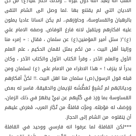
القلب انه يعبد الله دون غيره .. ولذلك اختار عليا{ع} من كل
الاديان التي لم يقتنع بها .لما وصل الى الشام التقى
بالرهبانَ والقساوسة، وحاوَرَهم،. لم يكن انسانا عاديا يملون
عليه افكارهم ويتقبل لانه فارغ الوفاض. وصفه الامام علي
{ع}"( سئل أمير المؤمنين{ع} عن سلمان ، فقال : « إمرء منا
وإلينا أهل البيت ، من لكم بمثل لقمان الحكيم ، علم العلم
الأول والعلم الآخر ، وقرأ الكتاب الأول والكتاب الآخر ، وكان
بحراً لا ينزف ! » هذا الاطراء من الامام علي {ع} لسلمان ومن
قبله قول الرسول{ص} سلمان منا اهل البيت .!! لكنَّ أفكارَهم
ودياناتِهم لم تُشبِعْ تَعَطُّشَه للإيمان والحقيقة. فاسر له بعض
القساوسة بما وَرَدَ في كُتُبِهم عن نبيٍّ يظهرُ في ذلك الزمان،
وَوَصَفَ له مَوْطِنَه. ومرَّت قافلةٌ من تُجَّار العرب، فَعَرَض عليهم
أن يَنقلوه من الشام إلى الحجاز.
***لكن القافلة لما عرفوا انه فارسي ووحيد في القافلة