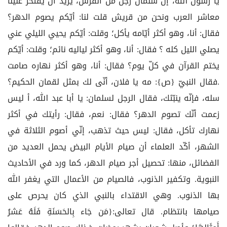
يا رسول الله، إنّ سلمان رجل من الفرس، يريد أن يفتخر علينا
معاشر العرب ونحن من قريش قلت لنا: أيّكم يصوم الدهر؟
فقال: أنا، وهو أكثر أيّامه يأكل؛ وقلت: أيّكم يحيي الليلي عني
يصلي الليل كله ؟ فقال: أنا، وهو أكثر لياليه نائم؛ وقلت: أيّكم
يختم القرآن في كلّ يوم؟ فقال: أنا، وهو أكثر نهاره صامت
.فقال النبيّ {ص}: مه يا فلان، أنّى لك بمثل لقمان الحكيم؟
سله، فإنّه ينبّئك، فقال الرجل لسلمان: يا أبا عبد الله، أ ليس
زعمت أنّك تصوم الدهر؟ فقال: نعم، فقال: رأيتك في أكثر
نهارك تأكل، فقال: ليس حيث تذهب، إنّي أصوم الثلاثة في
الشهر، أكّد العلماء أن صيام الأيام البيض يحمل العديد من
الفضائل، منها: تحصيل أجر صيام الدهر، كما ورد في الأحاديث
النبوية. وتكفير الذنوب، فالصيام من الأعمال التي يغفر الله
بها الذنوب. وهي الاقتداء بالنبي الذي كان يحرص على
صيامها بانتظام. قال تعالى:{مَن جَاء بِالحَسَنَةِ فَلَهُ عَشرُ