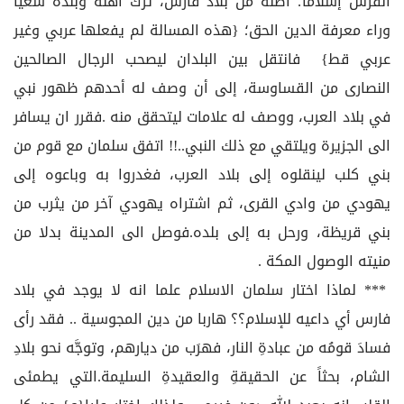
الفرس إسلامًا؛ أصله من بلاد فارس، ترك أهله وبلده سعيًا
وراء معرفة الدين الحق؛ {هذه المسالة لم يفعلها عربي وغير
عربي قط} فانتقل بين البلدان ليصحب الرجال الصالحين
النصارى من القساوسة، إلى أن وصف له أحدهم ظهور نبي
في بلاد العرب، ووصف له علامات ليتحقق منه .فقرر ان يسافر
الى الجزيرة ويلتقي مع ذلك النبي..!! اتفق سلمان مع قوم من
بني كلب لينقلوه إلى بلاد العرب، فغدروا به وباعوه إلى
يهودي من وادي القرى، ثم اشتراه يهودي آخر من يثرب من
بني قريظة، ورحل به إلى بلده.فوصل الى المدينة بدلا من
منيته الوصول المكة .
*** لماذا اختار سلمان الاسلام علما انه لا يوجد في بلاد
فارس أي داعيه للإسلام؟؟ هاربا من دين المجوسية .. فقد رأى
فسادَ قومُه من عبادةِ النار، فهرَب من ديارهم، وتوجَّه نحو بلادِ
الشام، بحثاً عن الحقيقةِ والعقيدةِ السليمة.التي يطمئى