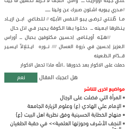
عـلـي جـيته اُوواريـت ــــ وامـن الـنجف لا كـربلا لـحسين ما جيت
//مـدري يـبويه اشـلون صـبرك عـن ولـينا ــــــ
مــا ظّـنـتي تـرضـى يـبـو الـنـفس الأبـيّه // لـلـطـاغي ابـــن ازيــاد
يـنـظرها ابـعـينه ـــ دخـلـوا بـها الـكوفة يـحيدر فـي اذل حـال
///هـيّـه اُويـتـامى اِحـسـين مـكتوفين بـحبال ـــ اُوراس
الـعزيز اِحـسين في ذروة العسال //// نـــوره ايــتـلإلاّ ايـسـيـر
قـــدّام الـظـعينه
حملت على الاكوار بعد خدورها ..الله ماذا تحمل الاكوار
هل اعجبك المقال
نعم
مواضيع اخرى للناشر
المرأة التي فضلت على الرجال
الإمام علي الهادي (ع) وعلوم الزيارة الجامعة
منهاج الخطابة الحسينية وفق نظرية اهل البيت {ع}
النجف الأشرف وحوزتها العلمية>> في حقبة الطغيان
البعثي