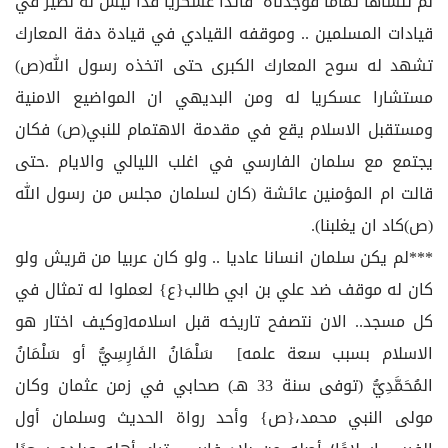
لم تنساها تماما فوجدناه قائدا عسكريا فذا ليس له نضير في
قيادات المسلمين .. وموقفه القيادي في قيادة دفة المعارك
تشهد له سوح المعارك الكبرى حتى اتخذه رسول الله(ص)
مستشارا عسكريا له ومن البديهي ان المواضيع الامنية
ومستقبل الاسلام يقع في مقدمة الاهتمام للنبي(ص) فكان
يجتمع مع سلمان الفارسي في اغلب الليالي والايام .حتى
قالت ام المؤمنين عائشة (كان لسلمان مجلس من رسول الله
(ص)كاد ان يغلبنا).
***لم يكن سلمان انسانا عاديا .. ولو كان عربيا من قريش ولو
كان له موقف ضد علي بن ابي طالب{ع} لعملوا له تمثال في
كل مسجد.. الان نتصفح تاريخه قبل اسلامه[وكيف اختار هو
الاسلام بسبب سعة علمه] سَلْمَانُ الفَارِسِيُّ أو سَلْمَانُ
المُحَمَّدِيُّ (توفى سنة 33 هـ) صحابي في زمن عثمان وكان
مولى النبي محمد،{ص} وأحد رواة الحديث وسلمان أول