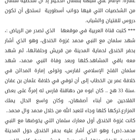
عمارة: الإمام علي شبهه بلقمان الحكيم إذ أن شخصية سلمان
من الشخصيات التي فيها جوانب أسطورية تستحق أن تكون
دروس للفتيان والشباب.
*** كتبت قناة العربية في موقعها الذي تصدر من الرياض :،
شهد سلمان مع النبي محمد غزوة الخندق، وهو الذي أشار
بحفر الخندق لحماية المدينة من قريش وحلفائها، ثم شهد
معه باقي المشاهد.كلها وبعد وفاة النبي محمد، شهد
سلمان الفتح الإسلامي لفارس، وتولى إمارة المدائن في
خلافة عمر بن الخطاب إلى أن توفي في خلافة عثمان بن عفان
.سنة 33 هج .. كان ابوه من دهاقنة فارس له إمرةٌ على بعض
الفلاحين من أبناء أصفهان، وكان واسع الحال يملك
المزارع.تركها كلها وجاء لتعبد الله من خلال محمد وال محمد..
كانت غزوة الخندق أول معارك سلمان التي يخوضها مع النبي
محمد،{ص} وهو الذي أشار عليه بحفر الخندق حول المدينة