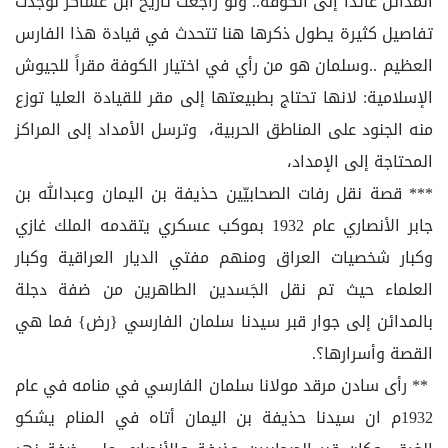
المدائن عائداً إلى الكوفة.. ولو راجعت تاريخ ابن عساكر لوجدت
تفاصيل كثيرة يطول ذكرها هنا تتحدث في قيادة هذا الفارس
العظيم ..وسلمان هو من رأي في اختيار الكوفة مقراً للجيوش
الإسلامية: لانها تحتاج بطبيعتها إلى مقر للقيادة العليا توزع
منه الجنود على المناطق الحربية، وترسل الأمداد إلى المراكز
المحتاجة إلى الإمداد،
*** قصة نقل رفات الصحابيّين حذيفة بن اليمان وعبدالله بن
جابر الأنصاري عام 1932 بموكب عسكري يتقدمه الملك غازي
وكبار شخصيات العراق ومنهم مفتي الديار العراقية وكبار
العلماء حيث تم نقل الجَسدين الطاهرين من ضفة دجلة
بالمدائن إلى جوار قبر سيدنا سلمان الفارسي {رض} فما هي
القصة وأسرارها؟.
** رأى سادن مرقد مولانا سلمان الفارسي في منامه في عام
1932م ان سيدنا حذيفة بن اليمان أتاه في المنام يشكو