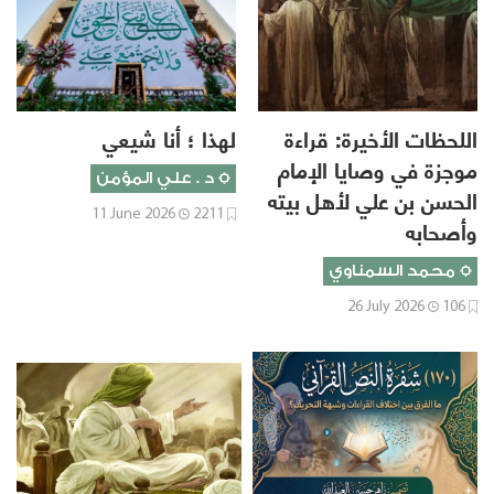
اللحظات الأخيرة: قراءة
لهذا ؛ أنا شيعي
موجزة في وصايا الإمام
د . علي المؤمن
الحسن بن علي لأهل بيته
11 June 2026
2211
وأصحابه
محمد السمناوي
26 July 2026
106