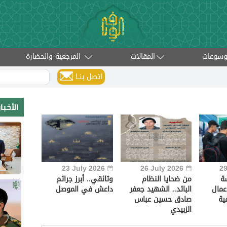
وسوعات
المقالات
المرجعية والحضارة
اتصل بنــا
الأخب
23 July 2026
26 July 2026
29
ة
من ضحايا النظام
وثائقي.. أبرز جرائم
عمال
البائد.. الشهيد جعفر
داعش في الموصل
ية
صادق حسين عباس
الزبيدي