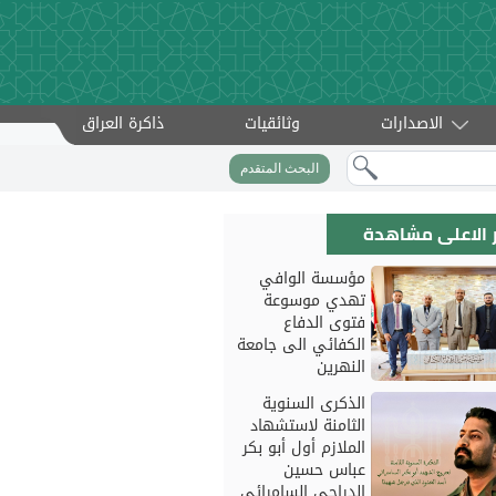
الاصدارات
وثائقيات
ذاكرة العراق
البحث المتقدم
ار الاعلى مشاهدة
مؤسسة الوافي
تهدي موسوعة
فتوى الدفاع
الكفائي الى جامعة
النهرين
الذكرى السنوية
الثامنة لاستشهاد
الملازم أول أبو بكر
عباس حسين
الدراجي السامرائي