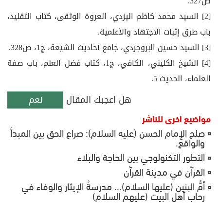
ص327.
[2] السيد محمد كاظم اليزدي، العروة الوثقى، كتاب التقليد،
باب طرق إثبات الاجتهاد والأعلمية.
[3] السيد حسين البروجردي، جامع أحاديث الشيعة، ج1، ص328.
[4] الشيخ الكليني، الكافي، ج1، كتاب فضل العلم، باب صفة
العلماء، الحديث 5.
هل اعجبك المقال
نعم
مواضيع اخرى للناشر
صلح الإمام الحسن (عليه السلام): صراع الحق بين المبدأ
والواقع.
التطور التكنولوجي بين الحاجة والبلاء
القرآن في مدينة القرآن
أمُّ البنين (عليها السلام)... مدرسةُ الإيثار والوفاء في
رحاب أهل البيت (عليهم السلام)