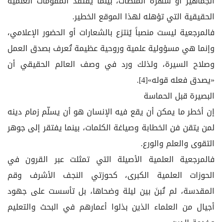
الجماهير أو شهرة المنصات، بينما يفتقد المقومات العلمية
الحقيقية التي تؤهله لهذا الموقع الخطير.
فالمرجعية ليست منصباً يُنتزع بالشعارات أو الحضور الإعلامي،
وإنما هي مسؤولية علمية وروحية عظيمة تُعرف بصدق العمل
وصلاح السيرة، ولذلك ورد في وصف العالم الحقيقي أن
«يصدق فعله قوله»[4].
البصيرة قبل الحماسة
إن أخطر ما يمكن أن يقع فيه الإنسان هو أن يسلّم زمام دينه
لمن يتقن فن الخطابة وصياغة الكلمات، بينما يفتقر إلى جوهر
التقوى والعلم والورع.
فالمرجعية العلمية الأصيلة التي تمثلت عبر القرون في
الحوزات العلمية الكبرى، كحوزتي النجف الأشرف وقم
المقدسة، لم تُبنَ بين ليلة وضحاها، بل تأسست على جهود
أجيال من العلماء الذين بذلوا أعمارهم في البحث والتعليم