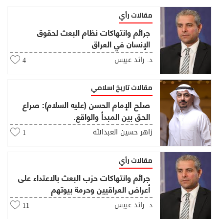
مقالات رأي
جرائم وانتهاكات نظام البعث لحقوق
الإنسان في العراق
د. رائد عبيس
4
مقالات تاريخ اسلامي
صلح الإمام الحسن (عليه السلام): صراع
الحق بين المبدأ والواقع.
زاهر حسين العبدالله
1
مقالات رأي
جرائم وانتهاكات حزب البعث بالاعتداء على
أعراض العراقيين وحرمة بيوتهم
د. رائد عبيس
11