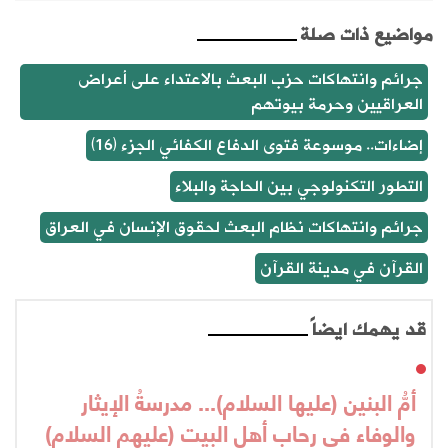
مواضيع ذات صلة
جرائم وانتهاكات حزب البعث بالاعتداء على أعراض
العراقيين وحرمة بيوتهم
إضاءات.. موسوعة فتوى الدفاع الكفائي الجزء (16)
التطور التكنولوجي بين الحاجة والبلاء
جرائم وانتهاكات نظام البعث لحقوق الإنسان في العراق
القرآن في مدينة القرآن
قد يهمك ايضاً
أمُّ البنين (عليها السلام)... مدرسةُ الإيثار
والوفاء في رحاب أهل البيت (عليهم السلام)