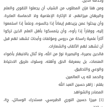
وخدمة الدين.
ومن هنا فإن المطلوب من الشباب أن يجعلوا التقوى والعلم
والبرهان ميزانهم، لا الإثارة الإعلامية ولا الحماسة العابرة.
وأن يبحثوا عمن يزيدهم إيماناً إذا جالسوه، وعلماً إذا استمعوا
إليه، ووقاراً إذا رأوه، وأن يتمسكوا بأهل العلم الذين تركوا
آثاراً علمية راسخة من دروس ومؤلفات وأبحاث تشهد لهم قبل
أن تشهد لهم الألقاب والشعارات.
فالدين بصيرة، والبصيرة نورٌ من الله، ولا تُنال بالانبهار بأضواء
المنصات، بل بمعرفة الحق وأهله، وسلوك طريق الاحتياط
والوعي والتحقيق.
والحمد لله رب العالمين.
بقلم : زاهر حسين العبد الله
المصادر والشواهد
[1] ميرزا حسين النوري الطبرسي، مستدرك الوسائل، ج8،