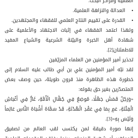
العلمية ومراكز البحث.
• العدالة والنزاهة العلمية.
• القدرة على تقييم النتاج العلمي للفقهاء والمجتهدين.
ولهذا اعتمد الفقهاء في إثبات الاجتهاد والأعلمية على
شهادة أهل الخبرة والبيّنة الشرعية والشياع المفيد
للاطمئنان[2].
تحذير أمير المؤمنين من العلماء المزيّفين
لقد نبّه أمير المؤمنين علي بن أبي طالب عليه السلام إلى
خطورة هذه الظاهرة منذ قرون طويلة، حين وصف بعض
المتصدّرين بغير حق بقوله:
«وَرَجُلٌ قَمَشَ جَهْلًا، مُوضِعٌ فِي جُهَّالِ الْأُمَّةِ، غَارٌّ فِي أَغْبَاشِ
الْفِتْنَةِ، عَمٍ بِمَا فِي عَقْدِ الْهُدْنَةِ، قَدْ سَمَّاهُ أَشْبَاهُ النَّاسِ عَالِماً
وَلَيْسَ بِهِ»[3].
إنها صورة دقيقة لمن يكتسب لقب العالم من تصفيق