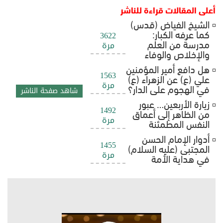
أعلى المقالات قراءة للناشر
الشيخ الفياض (قدس)
كما عرفه الكبار:
3622
مدرسةٌ من العلم
مرة
والإخلاص والوفاء
هل دافع أمير المؤمنين
1563
علي (ع) عن الزهراء (ع)
مرة
في الهجوم على الدار؟
شاهد صفحة الناشر
زيارة الأربعين… عبور
1492
من الظاهر إلى أعماق
مرة
النفس المطمئنة
أدوار الإمام الحسن
1455
المجتبى (عليه السلام)
مرة
في هداية الأمة