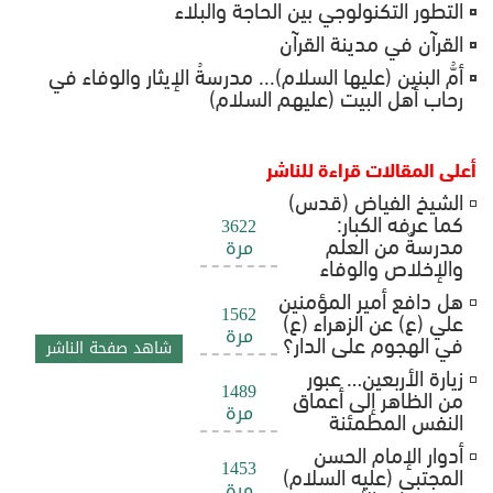
التطور التكنولوجي بين الحاجة والبلاء
القرآن في مدينة القرآن
أمُّ البنين (عليها السلام)... مدرسةُ الإيثار والوفاء في
رحاب أهل البيت (عليهم السلام)
أعلى المقالات قراءة للناشر
الشيخ الفياض (قدس)
كما عرفه الكبار:
3622
مدرسةٌ من العلم
مرة
والإخلاص والوفاء
هل دافع أمير المؤمنين
1562
علي (ع) عن الزهراء (ع)
مرة
في الهجوم على الدار؟
شاهد صفحة الناشر
زيارة الأربعين… عبور
1489
من الظاهر إلى أعماق
مرة
النفس المطمئنة
أدوار الإمام الحسن
1453
المجتبى (عليه السلام)
مرة