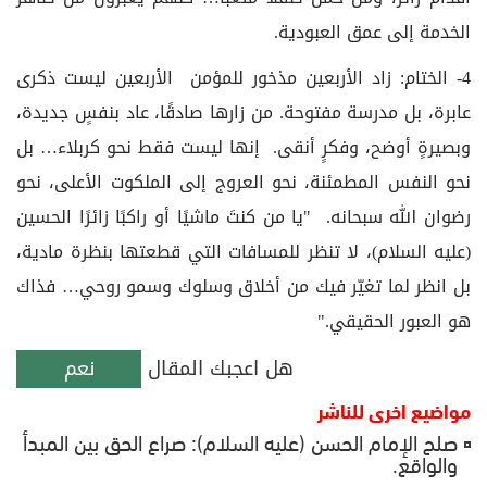
الخدمة إلى عمق العبودية.
4- الختام: زاد الأربعين مذخور للمؤمن الأربعين ليست ذكرى
عابرة، بل مدرسة مفتوحة. من زارها صادقًا، عاد بنفسٍ جديدة،
وبصيرةٍ أوضح، وفكرٍ أنقى. إنها ليست فقط نحو كربلاء… بل
نحو النفس المطمئنة، نحو العروج إلى الملكوت الأعلى، نحو
رضوان الله سبحانه. "يا من كنتَ ماشيًا أو راكبًا زائرًا الحسين
(عليه السلام)، لا تنظر للمسافات التي قطعتها بنظرة مادية،
بل انظر لما تغيّر فيك من أخلاق وسلوك وسمو روحي… فذاك
هو العبور الحقيقي."
هل اعجبك المقال
نعم
مواضيع اخرى للناشر
صلح الإمام الحسن (عليه السلام): صراع الحق بين المبدأ
والواقع.