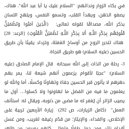
في بكاء الزوار وندائهم: "السلام عليك يا أبا عبد الله". هناك،
يصفو الذهن، ويهدأ القلب، وتسمو النفس، ويلهج اللسان
بذكر الله، مصداقًا لقوله تعالى: {الَّذِينَ آمَنُوا وَتَطْمَئِنُّ
قُلُوبُهُم بِذِكْرِ اللَّـهِ أَلا بِذِكْرِ اللَّـهِ تَطْمَئِنُّ الْقُلُوبُ} [الرعد: 28]
هناك تتحرر الروح من أوساخ الغفلة، وتزداد يقينًا بأن طريق
الحسين (عليه السلام) هو طريق النجاة.
3- رحلة من الذات إلى الله سبحانه قال الإمام الصادق (عليه
السلام): "عجبًا لأقوام يزعمون أنهم شيعة لنا، يمر بهم
دهرهم لا يأتون قبر الحسين جفاءً وتهاونًا وكسلًا، أما والله لو
يعلمون ما فيه من الفضل ما تهاونوا ولا كسلوا… أول ما
يصيب الزائر أن يُغفر له ما مضى من ذنوبه، ويقال له: استأنف
العمل" (كامل الزيارات، ص 292) زيارة الأربعين تربية على
الإخلاص، والفداء، والإيثار؛ من قدّم رغيفه لغريب، ومن غسل
أقدام زائر، ومن حمل طفلًا متعبًا… كلهم يعبرون من ظاهر