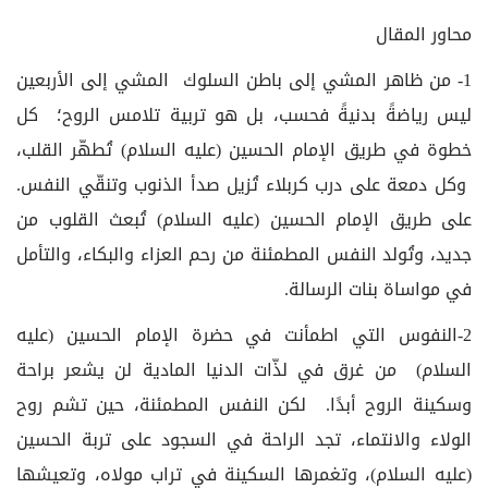
محاور المقال
1- من ظاهر المشي إلى باطن السلوك المشي إلى الأربعين
ليس رياضةً بدنيةً فحسب، بل هو تربية تلامس الروح؛ كل
خطوة في طريق الإمام الحسين (عليه السلام) تُطهّر القلب،
وكل دمعة على درب كربلاء تُزيل صدأ الذنوب وتنقّي النفس.
على طريق الإمام الحسين (عليه السلام) تُبعث القلوب من
جديد، وتُولد النفس المطمئنة من رحم العزاء والبكاء، والتأمل
في مواساة بنات الرسالة.
2-النفوس التي اطمأنت في حضرة الإمام الحسين (عليه
السلام) من غرق في لذّات الدنيا المادية لن يشعر براحة
وسكينة الروح أبدًا. لكن النفس المطمئنة، حين تشم روح
الولاء والانتماء، تجد الراحة في السجود على تربة الحسين
(عليه السلام)، وتغمرها السكينة في تراب مولاه، وتعيشها