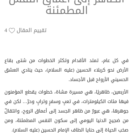
المطمئنة
تقييم المقال
4
في كل عام، تمتد الأقدام وتكثر الخطوات من شتى بقاع
الأرض نحو كربلاء الحسين (عليه السلام)، حيث ينادي العشق
الحسيني الأرواح قبل الأجساد.
الأربعين، ظاهريًا، هي مسيرة مشاة، خطوات يقطع المؤمنون
فيها مئات الكيلومترات، في تعبٍ وسفرٍ وترابٍ وحرّ… لكن في
جوهرها، هي عبورٌ من ظاهر الجسد إلى أعماق الروح، وانتقالٌ
من ضجيج الدنيا اليومي إلى سكون النفس المطمئنة، ومن
صخب الحياة إلى حنايا الطاف الإمام الحسين (عليه السلام).