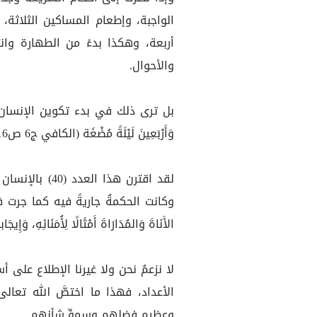
الواجبة، وإطعام المساكين الثلاثة
أربعة، وهكذا بدءً من الطهارة وانت
والأحوال.
بل ترى ذلك في بدء تكوين الإنسان بنفسه.. فإنه
وَأَرْبَعِينَ لَيْلَةً مُضْغَة (الكافي ج6 ص16).
لقد اقترن هذا ا
وكانت الحكمةُ جاريةً فيه كما جرت في
الأَنَاةَ وَالمُدَارَاةَ أَمْثَالًا لِأُمَنَائِهِ، وَإِيجَابا
لا نزعمُ نحن ولا غيرنا الإطلاع على
الأعداد، فهذا ما اختصَّ الله تعالى
وعظيم فضلهم وسموِّ شأنهم..