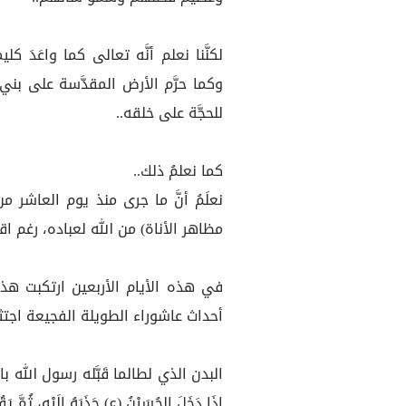
لكنَّنا نعلم أنَّه تعالى كما واعَدَ 
وكما حرَّم الأرض المقدَّسة على بني
للحجَّة على خلقه..
كما نعلمُ ذلك..
نعلَمُ أنَّ ما جرى منذ يوم العاشر من
مظاهر الأناة) من الله لعباده، رغم 
في هذه الأيام الأربعين ارتكبت هذه 
أحداث عاشوراء الطويلة الفجيعة اجتث
البدن الذي لطالما قَبَّله رسول الله
إِذَا دَخَلَ الحُسَيْنُ (ع) جَذَبَهُ إِلَيْهِ، ثُمَّ يَ