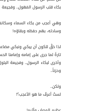
بكاء قلب الرسول المَهول.. وفجيعة الز
وهي أعجب من بكاء السماء وسكانها 
وسادته، بهم حفظه وبقاؤه!
لذا حَقَّ للكون أن يبكي ونبكي مضاعفا
تارةً لما جرى على إمامه وإمامنا الحس
وأخرى لبكاء الرسول.. وفجيعة البتول.. و
وحزناً..
ولكن..
لستُ أعرفُ ما هو الأعجب؟!
عظيم المصاب وأثره!