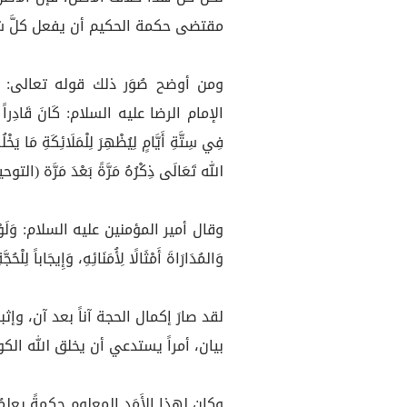
مقتضى حكمة الحكيم أن يفعل كلَّ شي
الإمام الرضا عليه السلام: كَانَ قَادِراً عَلَى أ
فِي سِتَّةِ أَيَّامٍ لِيُظْهِرَ لِلْمَلَائِكَةِ مَا يَخ
الله تَعَالَى ذِكْرُهُ مَرَّةً بَعْدَ مَرَّة (الت
وقال أمير المؤمنين عليه السلام: وَلَوْ شَاءَ لَ
وَالمُدَارَاةَ أَمْثَالًا لِأُمَنَائِهِ، وَإِيجَاباً لِلْحُجّ
لقد صارَ إكمال الحجة آناً بعد آن، و
بيان، أمراً يستدعي أن يخلق الله الكو
وكان لهذا الأَمَدِ المعلوم حكمةً يعلمُه