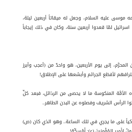
كليمه موسى عليه السلام، وجعل له ميقاتاً أربعين ليلة،
 اسرائيل لمّا قعدوا أربعين سنة، وكان في ذلك إيجاباً
 المحرَّم، إلى يوم الأربعين، هو واحدٌ من (أعجب وأبرز
اقترافهم لأفظع الجرائم وأبشعها على الإطلاق!
الأمَّة المنكوسة ما لا يحصى من الرذائل، فبعد كلِّ
وا الرأس الشريف وفصلوه عن البدن الطاهر..
 باكياً على ما يجري في تلك الساعة.. وهو الذي كان (ص)
قُولُ لِأَمِيرِ المُؤْمِنِينَ (ع): أَمْسِكْهُ!