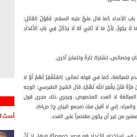
ب الأعداد كما قال عليٌّ عليه السلام: فَقَوْلُ القَائِلِ:
ا لَا يَجُوزُ، لِأَنَّ مَا لَا ثَانِيَ لَهُ لَا يَدْخُلُ فِي بَابِ الأَعْدَادِ
اتٍ وخصائص، تشتركُ تارةً وتتمايز أخرى.
لمبالغة، كما في قوله تعالى: ﴿اسْتَغْفِرْ لَهُمْ أَوْ لا
بْعِينَ مَرَّةً فَلَنْ يَغْفِرَ الله لَهُمْ﴾، قال الشيخ الطبرسي: الوجه
المبالغة لا العدد المخصوص، ويجري ذلك مجرى قول
راد: إني لا أقبل منك (مجمع البيان ج5 ص84).
أحدث ال
عنىً من غير أن يكون مقتصراً على العدد.
صل في استخدام الأعداد هو وجود خصوصيَّةٍ فيها، إذ أنَّ