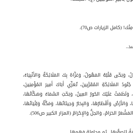
وفِ مِنْك! (كامل الزيارات ص70).
د..
َكَى قَلْبُهُ المَهُولُ، وَعَزَّاهُ بِكَ المَلَائِكَةُ وَالأَنْبِيَاءُ،
جُنُودُ المَلَائِكَةِ المُقَرَّبِينَ، تُعَزِّي أَبَاكَ أَمِيرَ المُؤْمِنِينَ،
، وَلَطَمَتْ عَلَيْكَ الحُورُ العِينُ، وَبَكَتِ السَّمَاءُ وَسُكَّانُهَا،
 وَالأَرْضُ وَأَقْطَارُهَا، وَالبِحَارُ وَحِيتَانُهَا، وَمَكَّةُ وَبُنْيَانُهَا،
َالمَشْعَرُ الحَرَامُ، وَالحِلُّ وَالإِحْرَامُ (المزار الكبير ص506).
ً لتصوُّرِها.. ثم محاولة فهمها..