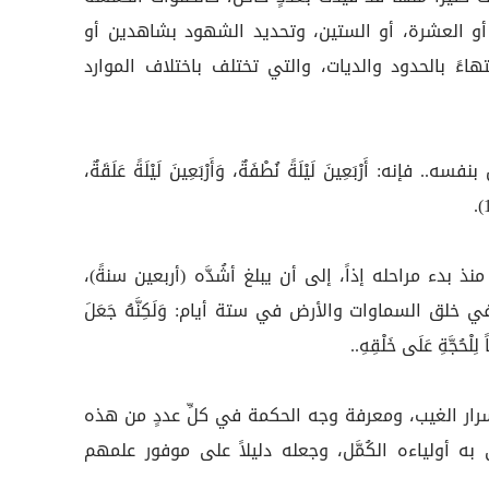
، أو العشرة، أو الستين، وتحديد الشهود بشاهدين أو
هاءً بالحدود والديات، والتي تختلف باختلاف الموارد
: أَرْبَعِينَ لَيْلَةً نُطْفَةٌ، وَأَرْبَعِينَ لَيْلَةً عَلَقَةٌ،
لعدد (40) بالإنسان منذ بدء مراحله إذاً، إلى أن يبلغ أشُدَّه (أربعين سنةً)،
 خلق السماوات والأرض في ستة أيام: وَلَكِنَّهُ جَعَلَ
ً لِلْحُجَّةِ عَلَى خَلْقِهِ..
 أسرار الغيب، ومعرفة وجه الحكمة في كلِّ عددٍ من هذه
 به أولياءه الكُمَّل، وجعله دليلاً على موفور علمهم