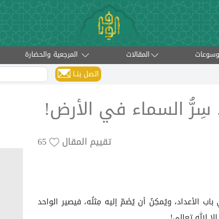
وسوعات
المقالات
المرجعية والحضارة
اتصل بنــا
 سِرُّ السماء في الأرض!
تقييم المقال
65
 الأعداد، ويُمكِنُ أن يُضَمّ إليه مِثلُه، فيصير الواحد
إلا الله تعالى!