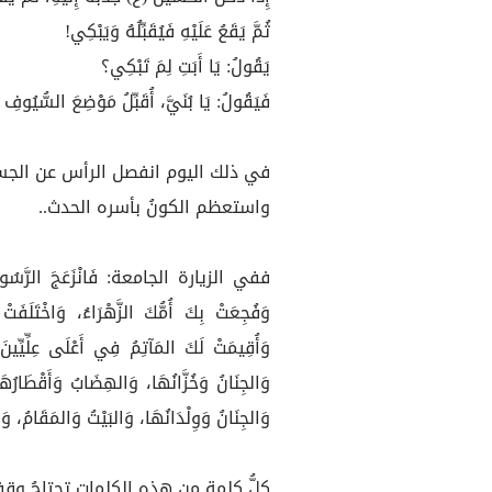
ثُمَّ يَقَعُ عَلَيْهِ فَيُقَبِّلُهُ وَيَبْكِي!
يَقُولُ: يَا أَبَتِ لِمَ تَبْكِي؟
فَيَقُولُ: يَا بُنَيَّ، أُقَبِّلُ مَوْضِعَ السُّيُ
‏في ذلك اليوم انفصل الرأس عن الجس
واستعظم الكونُ بأسره الحدث..
ففي الزيارة الجامعة: فَانْزَعَجَ الرَّسُولُ، وَب
وَفُجِعَتْ بِكَ أُمُّكَ الزَّهْرَاءُ، وَاخْتَلَفَتْ 
وَأُقِيمَتْ لَكَ المَآتِمُ فِي أَعْلَى عِلِّيِّينَ
وَالجِنَانُ وَخُزَّانُهَا، وَالهِضَابُ وَأَقْطَارُهَا،
وَالجِنَانُ وَوِلْدَانُهَا، وَالبَيْتُ وَالمَقَامُ، و
كلُّ كلمةٍ من هذه الكلمات تحتاجُ وقفة