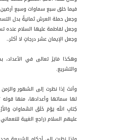
فيما خلق سبع سماوات وسبع أرضين بد
وجعل حملة العرش ثمانيةً بدل التسع
وجعل لفاطمة عليها السلام عنده تس
وجعل الإيمان عشر درجاتٍ لا أكثر..
وهكذا مَايَزَ تعالى في الأعداد، بد
والتشريع.
وأنتَ إذا نظرت إلى الشهور والزمن 
لها سماتها وأعدادها، منها قوله تعالى: ﴿إ
عليهم السلام (راجع الغيبة للنعماني ص8
وإذا نظرت إلى أحكام الشريعة وجدت ك