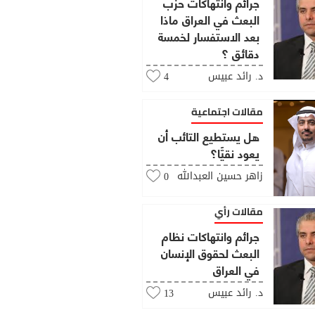
جرائم وانتهاكات حزب
البعث في العراق ماذا
بعد الاستفسار لخمسة
دقائق ؟
د. رائد عبيس
4
مقالات اجتماعية
هل يستطيع التائب أن
يعود نقيًّا؟
زاهر حسين العبدالله
0
مقالات رأي
جرائم وانتهاكات نظام
البعث لحقوق الإنسان
في العراق
د. رائد عبيس
13