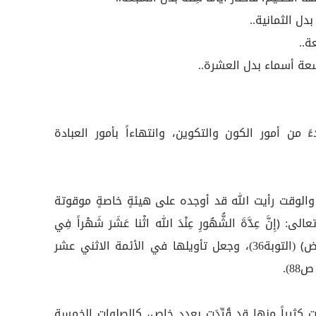
ل الثمانية..
ة..
عة أسماء بدل العشرة..
ءً من أمور الكون والتكوين، وانتهاءاً بأمور العبادة
والوقت رأيت الله قد أوجده على هيئةٍ خاصةٍ موقوتة
ِنَّ عِدَّةَ الشُّهُورِ عِنْدَ الله اثْنا عَشَرَ شَهْراً فِي
كِتابِ الله يَوْمَ خَلَقَ السَّماواتِ وَالأَرْض﴾ (التوبة36)، وجعل تأويلها في الأئمة الاثني عشر
8).
ثيراً منها قد قُيِّدَت بعددٍ خاص، كالصلوات الخمسة