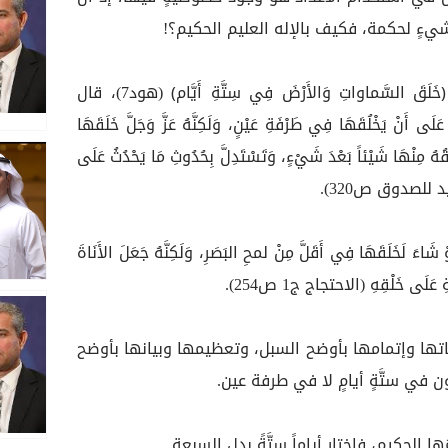
ءٍ لحكمة، فكيف بالإله العليم الحكيم؟!
ومن أوضح صُوَر ذلك قوله تعالى: ﴿خَلَقَ السَّماواتِ وَالأَرْضَ فِي سِتَّةِ أَيَّام﴾ (هود7)، قال
َنْ يَخْلُقَهَا فِي طَرْفَةِ عَيْنٍ، وَلَكِنَّهُ عَزَّ وَجَلَّ خَلَقَهَا
ْلُقُهُ مِنْهَا شَيْئاً بَعْدَ شَيْ‏ءٍ، وَتَسْتَدِلَّ بِحُدُوثِ مَا يَحْدُثُ عَلَى
وحيد للصدوق ص320).
خَلَقَهَا فِي أَقَلَّ مِنْ لمحِ البَصَرِ، وَلَكِنَّهُ جَعَلَ الأَنَاةَ
َةِ عَلَى خَلْقِهِ (الاحتجاج ج1 ص254).
إثباتها وإتمامها بأوضح السبل، وتعظيمها وبيانها بأوضح
ن في ستَّةٍ أيامٍ لا في طرفة عين.
ا الحكيم، فاختار أياماً سِتَّةً بدل السبعة..