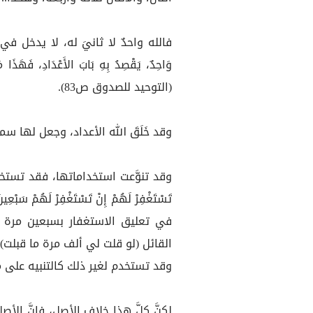
فالله واحدٌ لا ثانيَ له، لا يدخل في با
وَاحِدٌ، يَقْصِدُ بِهِ بَابَ الأَعْدَادِ، فَهَذَا مَ
(التوحيد للصدوق ص83).
وقد خَلَقَ الله الأعداد، وجعل لها سم
وقد تنوَّعت استخداماتها، فقد تستخدم ل
تَسْتَغْفِرْ لَهُمْ إِنْ تَسْتَغْفِرْ لَهُمْ سَ
في تعليق الاستغفار بسبعين مرة 
القائل (لو قلت لي ألف مرة ما قبلت) والم
وقد تستخدم لغير ذلك كالتنبيه على م
لكنَّ كلَّ هذا خلاف الأصل، فإنَّ الأ