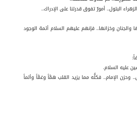
هراء البتول.. أمورٌ تفوق قدرتنا على الإدراك..
والجنان وخزانها.. فإنهم عليهم السلام أئمة الوجود
ً:
ين عليه السلام.
حزن الإمام.. فكلُّه مما يزيد القلب همَّاً وغمَّاً وألماً