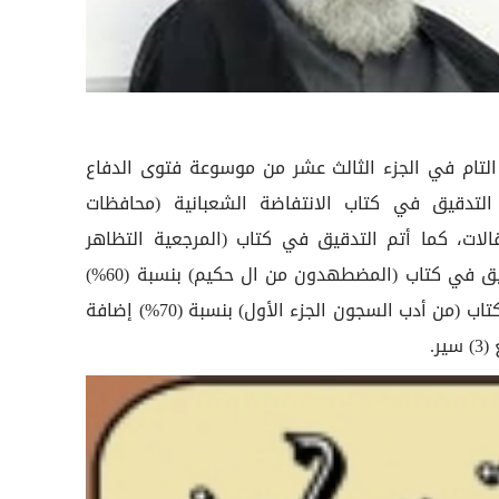
 التام في الجزء الثالث عشر من موسوعة فتوى الدفاع
%)، مع إتمام التدقيق في كتاب الانتفاضة الشعبانية (محافظات
)، إضافة إلى تدقيق (3) مقالات، كما أتم التدقيق في كتاب (المرجعية التظاهر
السلمي)، إضافة الى استمرار التدقيق في كتاب (المضطهدون من ال حكيم) بنسبة (60%)
وأيضا التواصل المستمر في تدقيق كتاب (من أدب السجون الجزء الأول) بنسبة (70%) إضافة
ر.