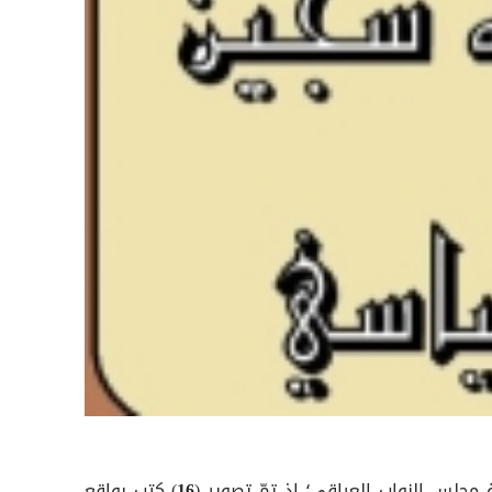
ة مجلس النواب العراقي؛ إذ تمّ تصوير (
16
) كتب بواقع