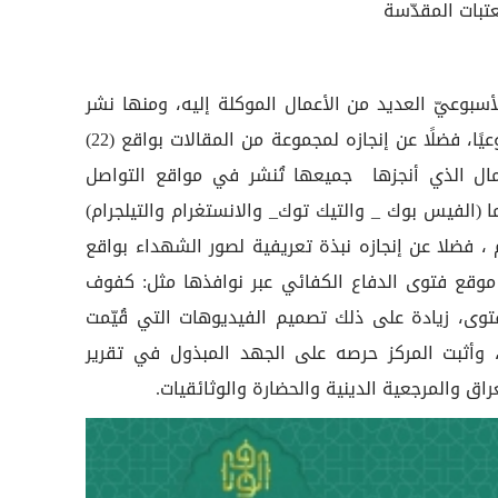
عتبات المقدّسة
سبوعيّ العديد من الأعمال الموكلة إليه، ومنها نشر
الأخبار المتنوعة بواقع (46) خبرًا أسبوعيًا، فضلًا عن إنجازه لمجموعة من المقالات بواقع (22)
لأعمال الذي أنجزها جميعها تُنشر في مواقع التواصل
ا (الفيس بوك _ والتيك توك_ والانستغرام والتيلجرام)
التيلجرام ، فضلا عن إنجازه نبذة تعريفية لصور الشهداء بواقع
ى موقع فتوى الدفاع الكفائي عبر نوافذها مثل: كفوف
توى، زيادة على ذلك تصميم الفيديوهات التي قُيّمت
ا بواقع يفوق (14) فديو، وأثبت المركز حرصه على الجهد المبذول في تقرير
اق والمرجعية الدينية والحضارة والوثائقيات.