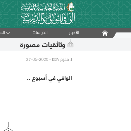
الأخبار
الدراسات
الم
وثائقيات مصورة
٠١ محرم ١٤٤٧ - 2025-06-27
الوافي في أسبوع ..