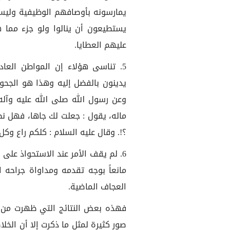
يمارسونه بأوصافهم الوظيفية وليس
يستطيعون أن ينالوا ولو جزء مما
عليهم العطايا.
5. تناسى هؤلاء إن المواطن الع
يدينون بالفضل إليه وهذا هو الجحود
وعن رسول الله صلى الله عليه وآله
ماله، يقول : جعلت لك جاها، فهل نص
؟!. وقال عليه السلام : كلكم راع وكل
6. لم يقف الأمر عند الاستحواذ على
مانعاً بوجه تقدمه ومداواة جراحه ا
العجاف الماضية.
فهذه بعض النتائج التي ظهرت من خل
صور كثيرة لمثل ما ذكرت إلا أن الخل