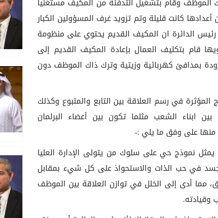
ذاك الموظف وقام بتشغيل التدفئة من المكيف مستغنياً
أعدادها كانت قليلة وتم تزويد غرف المسؤولين الكبار
رئيس الدائرة ان المكيف القديم يحتوي على منظومة
يها قام بتكليف العمال بإعادة المكيف القديم إلى
ودة بمدافئ كهربائية وزيتية وترك ذاك الموظف دون
ج المؤثرة في رسم العلاقة بين التابع والمتبوع وكذلك
ين ابناء الشعب مثلما تكون بين أعضاء البرلمان
منها على وفق ما يلي :-
) يمثل نموذج حي على سلوك من يتولى الإدارة العليا
سد في حب الذات والاستحواذ على كل شيء بمقابل
، مما أدى إلى الخلل في توازن العلاقة بين الموظف
 وقيادته.