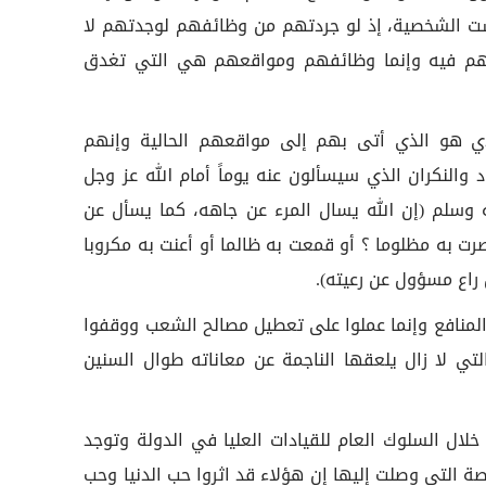
ت الشخصية، إذ لو جردتهم من وظائفهم لوجدتهم لا
 هم فيه وإنما وظائفهم ومواقعهم هي التي تغدق
ادي هو الذي أتى بهم إلى مواقعهم الحالية وإنهم
 والنكران الذي سيسألون عنه يوماً أمام الله عز وجل
 وسلم (إن الله يسال المرء عن جاهه، كما يسأل عن
رت به مظلوما ؟ أو قمعت به ظالما أو أعنت به مكروبا
 راع مسؤول عن رعيته).
 المنافع وإنما عملوا على تعطيل مصالح الشعب ووقفوا
لتي لا زال يلعقها الناجمة عن معاناته طوال السنين
ال السلوك العام للقيادات العليا في الدولة وتوجد
اصة التي وصلت إليها إن هؤلاء قد اثروا حب الدنيا وحب