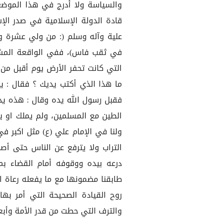
والسياسة ولا أدرج في هذا الموضع
قادة الدولة الإسلامية في صدر الإ
علية وآله وسلم (: من ولي عشرة ول
في ثقب فاس)، ففي الواقعة المشه
التي كانت تحفر الأرض يوم أقبل من
ما هذا الذي أكتب يديك ؟ فقال : ي
فقبل رسول الله يده وقال : هذه يد ل
الطين مع المسلمين، ولم يملك او يكت
ولنا في الإمام علي (ع) مثل اكبر ف
التراب ولا يترفع عن الناس حتى أص
درعه بيده ووقوفه أمام القضاء بمو
طابقنا مضمونها مع ما يفعله رعاة ا
روح القيادة الصحيحة التي أمر بها
والترف التي حطت من قدر الأمة وأب