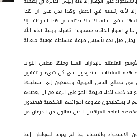
الاستحواذ على الجهاز إلا لأنه رئيس الدائرة أي بصفته
إلا لأنه رئيسه في العمل وهذا يدل على ان هذا
لمهنية في عمله، لانه لا يختلف عن هذا الموظف إلا
خارج أسوار الدائرة متساوون كأفراد ورعية أمام الله
ك يمثل ميل نحو تأسيس طبقة متسلطة فوقية منعزلة
لأوسع المتمثلة بالإدارات العليا ومنها مجلس النواب
ضاء هذه السلطات يستحوذون على كل شيء ويتفقون
في مصالح الناس الحيوية ويعمدون إلى تعطيلها
ميع قد ذهب لأداء فريضة الحج على الرغم من ان بعضهم
 أنهم لا يستطيعون مقاومة أهوائهم الشخصية فيعتدون
مخصصة لعامة العراقيين الذين يعانون من الحرمان من
ن الاستحواذ والانتفاع بما لم يتوفر للمواطن إنما