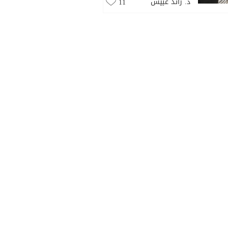
د. رائد عبيس
11