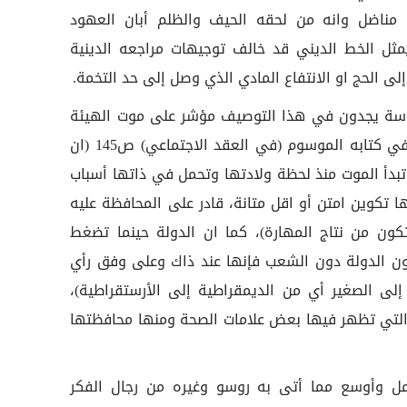
ناضل وانه من لحقه الحيف والظلم أبان العهود
ثل الخط الديني قد خالف توجيهات مراجعه الدينية
ى الحج او الانتفاع المادي الذي وصل إلى حد التخمة.
ياسة يجدون في هذا التوصيف مؤشر على موت الهيئة
السياسية إذ يقول جان جاك روسو في كتابه الموسوم (في العقد الاجتماعي) ص145 (ان
تبدأ الموت منذ لحظة ولادتها وتحمل في ذاتها أسباب
 تكوين امتن أو اقل متانة، قادر على المحافظة عليه
تكون من نتاج المهارة)، كما ان الدولة حينما تضغط
ن الدولة دون الشعب فإنها عند ذاك وعلى وفق رأي
 إلى الصغير أي من الديمقراطية إلى الأرستقراطية)،
التي تظهر فيها بعض علامات الصحة ومنها محافظتها
شمل وأوسع مما أتى به روسو وغيره من رجال الفكر