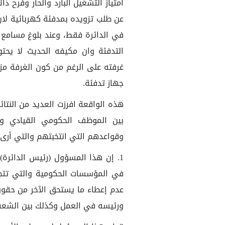
امتياز التشغيل البارد والحار وفرح 
عن طلب تزويده بمدفئة كهربائية لان 
في الدائرة فقط، وعند بلوغ مسامع 
التدفئة وان مكيفه الحديث لا يحتو
غرفته على الرغم من كون الغرفة مز
جهاز تدفئة.
هذه الواقعة افرزت العديد من النتائ
بين الموظف الحكومي القيادي و ب
وقواعدهم التي انتخبتهم والتي أرى 
1. إن هذا المسؤول (رئيس الدائرة
في المؤسسات الحكومية والتي تتج
عدم إعطاء ما يستحق الآخر من حقوق
ورئيسه في العمل وكذلك بين الشعب