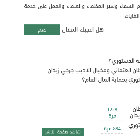
م السماء وسير العظماء والعلماء والعمل على خدمة
لغايات.
هل اعجبك المقال
نعم
نه الدستوري؟
ان العثماني ومخيال الاديب جرجي زيدان
ري بحماية المال العام؟
ان
1228
يدان
مرة
توري
884 مرة
شاهد صفحة الناشر