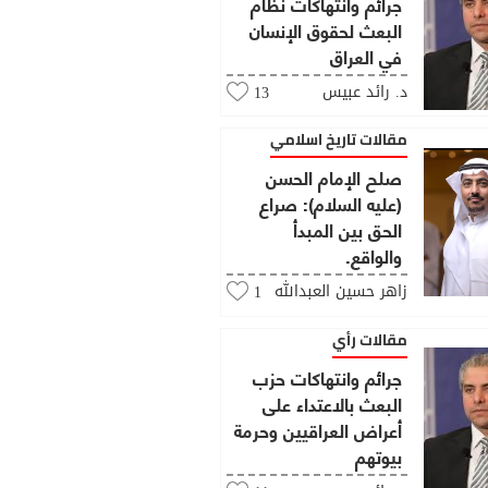
جرائم وانتهاكات نظام
البعث لحقوق الإنسان
في العراق
د. رائد عبيس
13
مقالات تاريخ اسلامي
صلح الإمام الحسن
(عليه السلام): صراع
الحق بين المبدأ
والواقع.
زاهر حسين العبدالله
1
مقالات رأي
جرائم وانتهاكات حزب
البعث بالاعتداء على
أعراض العراقيين وحرمة
بيوتهم