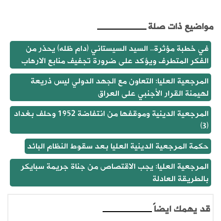
مواضيع ذات صلة
في خطبة مؤثرة.. السيد السيستاني (دام ظله) يحذر من
الفكر المتطرف ويؤكد على ضرورة تجفيف منابع الارهاب
المرجعية العليا: التعاون مع الجهد الدولي ليس ذريعة
لهيمنة القرار الأجنبي على العراق
المرجعية الدينية وموقفها من انتفاضة 1952 وحلف بغداد
(3)
حكمة المرجعية الدينية العليا بعد سقوط النظام البائد
المرجعية العليا: يجب الاقتصاص من جناة جريمة سبايكر
بالطريقة العادلة
قد يهمك ايضاً