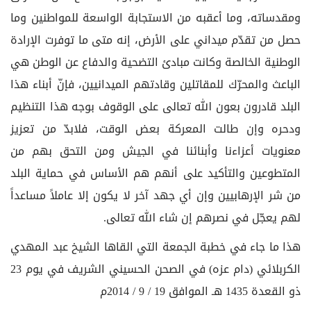
ومقدساته، وما أعقبه من الاستجابة الواسعة للمواطنين وما
حصل من تقدّم ميداني على الأرض، إنه متى ما توفرت الإرادة
الوطنية الخالصة وكانت مبادئ التضحية والدفاع عن الوطن هي
الباعث والمحرّك للمقاتلين وقادتهم الميدانيين، فإنّ أبناء هذا
البلد قادرون بعون الله تعالى على الوقوف بوجه هذا التنظيم
ودحره وإن طالت المعركة بعض الوقت، فلابدّ من تعزيز
معنويات أعزاءنا وأبنائنا في الجيش ومن التحق بهم من
المتطوعين والتأكيد على أنهم هم الأساس في حماية البلد
من شر الإرهابيين وإن أي جهد آخر لا يكون إلا عاملاً مساعداً
لهم يعجّل في نصرهم إن شاء الله تعالى.
هذا ما جاء في خطبة الجمعة التي القاها الشيخ عبد المهدي
الكربلائي (دام عزه) في الصحن الحسيني الشريف في يوم 23
ذو القعدة 1435 هـ الموافق 19 / 9 / 2014م