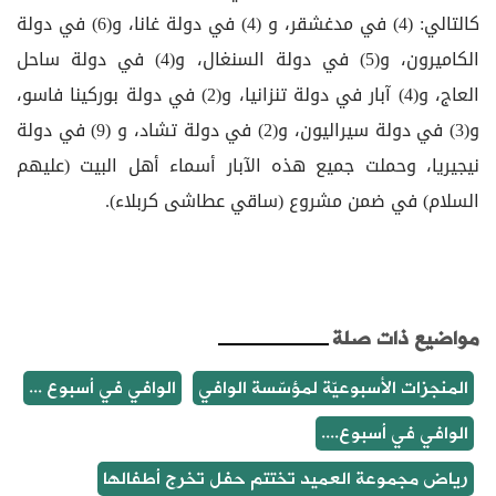
كالتالي: (4) في مدغشقر، و (4) في دولة غانا، و(6) في دولة
الكاميرون، و(5) في دولة السنغال، و(4) في دولة ساحل
العاج، و(4) آبار في دولة تنزانيا، و(2) في دولة بوركينا فاسو،
و(3) في دولة سيراليون، و(2) في دولة تشاد، و (9) في دولة
نيجيريا، وحملت جميع هذه الآبار أسماء أهل البيت (عليهم
السلام) في ضمن مشروع (ساقي عطاشى كربلاء).
مواضيع ذات صلة
المنجزات الأسبوعيّة لمؤسّسة الوافي
الوافي في أسبوع ...
الوافي في أسبوع....
رياض مجموعة العميد تختتم حفل تخرج أطفالها