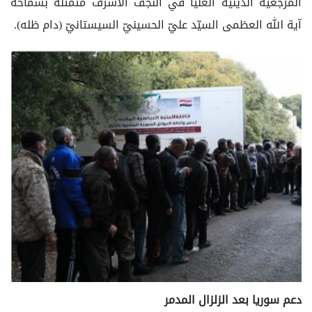
المرجعيّة الدينيّة العليا في النجف الأشرف متمثّلة بسماحة
آية الله العظمى السيّد عليّ الحسينيّ السيستانيّ (دام ظله).
دعم سوريا بعد الزلزال المدمر