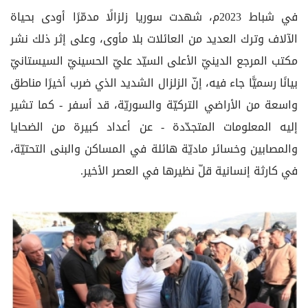
في شباط 2023م، شهدت سوريا زلزالًا مدمّرًا أودى بحياة
الآلاف وترك العديد من العائلات بلا مأوى، وعلى إثر ذلك نشر
مكتب المرجع الدينيّ الأعلى السيّد عليّ الحسينيّ السيستانيّ
بيانًا رسميًّا جاء فيه، إنّ الزلزال الشديد الذي ضرب أخيرًا مناطق
واسعة من الأراضي التركيّة والسوريّة، قد أسفر - كما تشير
إليه المعلومات المتجدّدة - عن أعداد كبيرة من الضحايا
والمصابين وخسائر ماديّة هائلة في المساكن والبنى التحتيّة،
في كارثة إنسانية قلّ نظيرها في العصر الأخير.