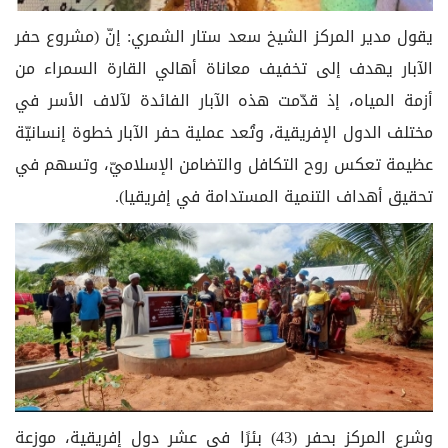
يقول مدير المركز الشيخ سعد ستار الشمري: إنّ (مشروع حفر
الآبار يهدف إلى تخفيف معاناة أهالي القارة السمراء من
أزمة المياه، إذ قدّمت هذه الآبار الفائدة لآلاف الأسر في
مختلف الدول الإفريقية، وتُعد عملية حفر الآبار خطوة إنسانيّة
عظيمة تعكس روح التكافل والتضامن الإسلاميّ، وتسهم في
تحقيق أهداف التنمية المستدامة في إفريقيا).
وشرع المركز بحفر (43) بئرًا في عشر دول إفريقية، موزعة