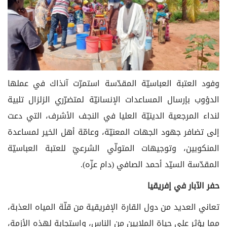
وفود العتبة العباسيّة المقدّسة استمرّت آنذاك في عملها
الدؤوب بإرسال المساعدات الإنسانيّة لمتضرّري الزلزال تلبية
لنداء المرجعية الدينيّة العليا في النجف الأشرف، التي دعت
إلى تضافر جهود الجهات المعنيّة، وعامّة أهل الخير لمساعدة
المنكوبين، وتوجيهات المتولّي الشرعيّ للعتبة العباسيّة
المقدّسة السيّد أحمد الصافي (دام عزّه).
حفر الآبار في إفريقيا
تعاني العديد من دول القارة الإفريقية من قلّة المياه العذبة،
مما يؤثر على حياة الملايين من الناس، واستجابة لهذه الأزمة،