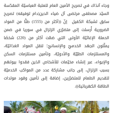
وجاء آنذاك في تصريح الأمين العام للعتبة العباسيّة المقدّسة
السيّد مصطفى مرتضى آل ضياء الدين(دام توفيقه) تصريح
سابق لشبكة الكفيل إنّ ((أكثر من (1555) طنًّا من المواد
الضرورية أُرسلت إلى متضرّري الزلزال في سوريا في ضمن
الحملة الإغاثيّة الأولى التي ضمّت أكثر من (220) شخصًا
يمثّلون الجهد الخدميّ والإنسانيّ؛ لنقل المواد الغذائيّة،
والمستلزمات الطبّيّة والأدويّة، وتأمين مستلزمات السكن
والإيواء، عبر إنشاء مخيّمات للأشخاص الذين فقدوا بيوتهم
بسبب الزلزال، إلى جانب مشاركة عدد من المواكب الخدميّة
لتقديم الطعام للمتضرّرين، إضافة إلى تأمين وقود مولدات
الطاقة الكهربائية)).