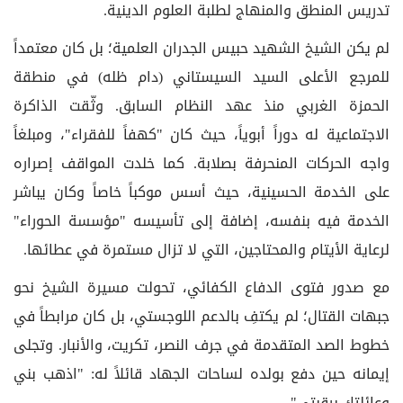
تدريس المنطق والمنهاج لطلبة العلوم الدينية.
لم يكن الشيخ الشهيد حبيس الجدران العلمية؛ بل كان معتمداً
للمرجع الأعلى السيد السيستاني (دام ظله) في منطقة
الحمزة الغربي منذ عهد النظام السابق. وثّقت الذاكرة
الاجتماعية له دوراً أبوياً، حيث كان "كهفاً للفقراء"، ومبلغاً
واجه الحركات المنحرفة بصلابة. كما خلدت المواقف إصراره
على الخدمة الحسينية، حيث أسس موكباً خاصاً وكان يباشر
الخدمة فيه بنفسه، إضافة إلى تأسيسه "مؤسسة الحوراء"
لرعاية الأيتام والمحتاجين، التي لا تزال مستمرة في عطائها.
مع صدور فتوى الدفاع الكفائي، تحولت مسيرة الشيخ نحو
جبهات القتال؛ لم يكتفِ بالدعم اللوجستي، بل كان مرابطاً في
خطوط الصد المتقدمة في جرف النصر، تكريت، والأنبار. وتجلى
إيمانه حين دفع بولده لساحات الجهاد قائلاً له: "اذهب بني
وعائلتك برقبتي".