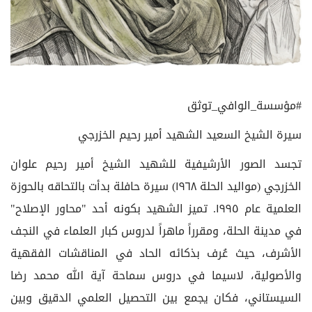
#مؤسسة_الوافي_توثق
سيرة الشيخ السعيد الشهيد أمير رحيم الخزرجي
تجسد الصور الأرشيفية للشهيد الشيخ أمير رحيم علوان
الخزرجي (مواليد الحلة ١٩٦٨) سيرة حافلة بدأت بالتحاقه بالحوزة
العلمية عام ١٩٩٥. تميز الشهيد بكونه أحد "محاور الإصلاح"
في مدينة الحلة، ومقرراً ماهراً لدروس كبار العلماء في النجف
الأشرف، حيث عُرف بذكائه الحاد في المناقشات الفقهية
والأصولية، لاسيما في دروس سماحة آية الله محمد رضا
السيستاني، فكان يجمع بين التحصيل العلمي الدقيق وبين