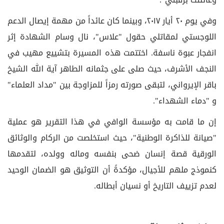
وفي يوم ٢٠ أيار ٢٠١٧، وبينما كان عائداً من مهمة إيصال الدعم
اللوجستي لمقاتلي حقول "علاس"، نال وسام الشهادة إثر
انفجار عبوة ناسفة. اختتمت هذه المسيرة بتشييع مهيب في
النجف الأشرف، حيث صلى على جثمانه الطاهر آية الله الشيخ
باقر الإيرواني، لتبقى صورته رمزاً للمزاوجة بين "مداد العلماء"
و "دماء الشهداء".
إن ما قامت به مؤسسة الوافي في هذا التقرير هو عملية
"صيانة للذاكرة الوطنية"، حيث استخلصت من الركام والوثائق
الورقية قصة إنسان ضحى بنفسه وماله وولده، لتقدمها
كنموذج ملهم للأجيال، مؤكدةً أن التوثيق هو الضمان الوحيد
لعدم تزييف التاريخ أو نسيان أبطاله.