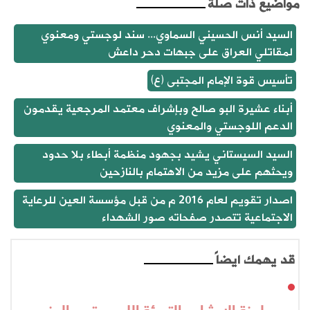
مواضيع ذات صلة
السيد أنس الحسيني السماوي... سند لوجستي ومعنوي
لمقاتلي العراق على جبهات دحر داعش
تأسيس قوة الإمام المجتبى (ع)
أبناء عشيرة البو صالح وبإشراف معتمد المرجعية يقدمون
الدعم اللوجستي والمعنوي
السيد السيستاني يشيد بجهود منظمة أبطاء بلا حدود
ويحثهم على مزيد من الاهتمام بالنازحين
اصدار تقويم لعام 2016 م من قبل مؤسسة العين للرعاية
الاجتماعية تتصدر صفحاته صور الشهداء
قد يهمك ايضاً
دور لجنة الإرشاد والتعبئة اللوجستي والهندسي