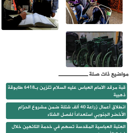
مواضيع ذات صلة
قبة مرقد الامام العباس عليه السلام تتزين بـ6418 طابوقة
ذهبية
انطلاق أعمال زراعة 40 ألف شتلة ضمن مشروع الحزام
الأخضر الجنوبي استعداداً لفصل الشتاء
العتبة العباسية المقدسة تسهم في خدمة التائهين خلال