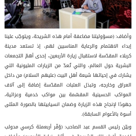
وأضاف: (مسؤوليتنا مضاعفة أمام هذه الشريحة، ويتوجّب علينا
إبداء الاهتمام والرعاية المناسبين لهم، إذ تستعد مدينة
كربلاء المقدّسة لاستقبال زيارة الأربعين، إحدى أهمّ التجمعات
البشرية حول العالم، والتي تُعدّ من الزيارات المليونية التي
يشارك في إحيائها شيعة أهل البيت (عليهم السلام) من داخل
العراق وخارجه، وتبذل العتبات المقدّسة إضافة إلى آلاف
المواكب الحسينية المقسّمة بين مواكب خدمية وعزائية،
جهودًا لإنجاح هذه الزيارة وضمان انسيابيتها بالصورة المثلى
أسوة بالأعوام السابقة).
وبيّن رئيس القسم عبد الصاحب: (وُفّر أربعمئة كرسي مدولب