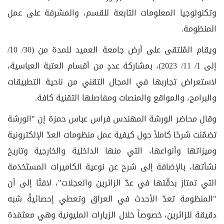
وتكنولوجيا المعلومات التابعة للقسم، والمشرفة على عمل
المنظومة.
ويقام المُلتقى على أرض جامعة العميد للمدة من (30/ 10/
إلى 1/ 11/ 2023)، بمشاركة عددٍ من أقسام العتبة العباسية،
لاستعراض تجاربها في المجال التقني من ناحية التطبيقات
والبرامج، والمواقع والمنصات ومفاصلها التقنية كافة.
وقال محاضر الورشة المهندس فراس عباس حمزة إن "الورشة
تضمّنت شرحًا كاملاً حول كيفية عمل منظومات العدّ الإلكترونية
وميزاتها وأنواعها، التي منها الداخلية والخارجية وتاريخ
نشأتها، بالإضافة إلى شرح عن نوعية الكاميرات المستَخدَمة
التي تمتاز بدقّتها في عدّ الزائرين والعجلات"، لافتًا إلى أن
"المنظومة تعدّ الأحدث في العراق وتعطي إحصائيةً شبه
دقيقة للزائرين، خصوصاً خلال الزيارات المليونية وهي معتَمَدة