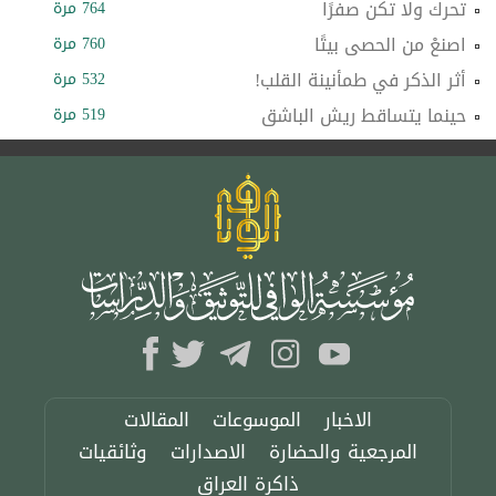
تحرك ولا تكن صفرًا
764 مرة
اصنعْ من الحصى بيتًا
760 مرة
أثر الذكر في طمأنينة القلب!
532 مرة
حينما يتساقط ريش الباشق
519 مرة
الاخبار
الموسوعات
المقالات
المرجعية والحضارة
الاصدارات
وثائقيات
ذاكرة العراق