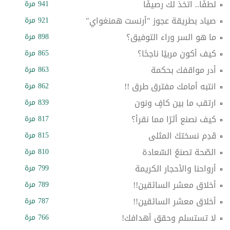
لطفًا.. اتخذ لك رصيفًا
941 مرة
صياد بطريقة عجوز "أرنست همنغواي"
921 مرة
ما هو السر وراء التوفيق؟
898 مرة
كيف أكون مربيًا ناجحًا؟
865 مرة
أدر مواقفك بحكمة
863 مرة
انتبه أمامك مفترق طرق !!
862 مرة
ارتقب ما بين كافٍ ونون
839 مرة
كيف نصنع أثرًا مما نقرأ؟
817 مرة
قَدِم نسختكَ المثلى
815 مرة
الصّحة تصنعُ السّعادة
810 مرة
أرواحنا والأحجار الكريمة
799 مرة
أخلاق معشر السائقين!!
789 مرة
أخلاق معشر السائقين!!
787 مرة
لا تستسلم وحقق أهدافك!
766 مرة