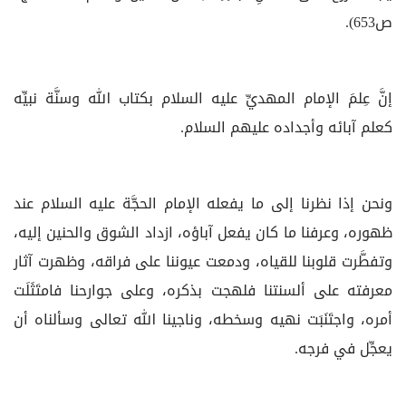
ص653).
إنَّ عِلمَ الإمام المهديِّ عليه السلام بكتاب الله وسنَّة نبيِّه
كعلم آبائه وأجداده عليهم السلام.
ونحن إذا نظرنا إلى ما يفعله الإمام الحجَّة عليه السلام عند
ظهوره، وعرفنا ما كان يفعل آباؤه، ازداد الشوق والحنين إليه،
وتفطَّرت قلوبنا للقياه، ودمعت عيوننا على فراقه، وظهرت آثار
معرفته على ألسنتنا فلهجت بذكره، وعلى جوارحنا فامتَثَلَت
أمره، واجتَنَبَت نهيه وسخطه، وناجينا الله تعالى وسألناه أن
يعجِّل في فرجه.