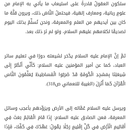
ستكون العقولُ قادرةً على استيعاب ما يأتي به الإمام من
علومٍ ربانية، ومعارف إلهية، فيحتملُ النَّاسُ ذلك، ويرون قلَّة ما
كان بين أيديهم من العلم والمعرفة، ونحن نُسلِّمُ بذلك اليوم
تصديقًا لكلامهم عليهم السلام، ولو لم نَرَ ذلك بعد.
ثمَّ إنَّ الإمام عليه السلام يدَّخر لشيعته دورًا في تعليم سائر
العباد، كما عن أمير المؤمنين عليه السلام: كَأَنِّي أَنْظُرُ إِلَى
شِيعَتِنَا بِمَسْجِدِ الْكُوفَةِ قَدْ ضَرَبُوا الْفَسَاطِيطَ يُعَلِّمُونَ النَّاسَ
الْقُرْآنَ كَمَا أُنْزِلَ (الغيبة للنعماني ص318).
ويرسل عليه السلام عُمَّاله إلى الأرض ويزوِّدهم بأعجب وسائل
المعرفة، فعن الصادق عليه السلام: إِذَا قَامَ الْقَائِمُ بَعَثَ فِي
أَقَالِيمِ الْأَرْضِ فِي كُلِّ إِقْلِيمٍ رَجُلًا يَقُولُ: عَهْدُكَ فِي كَفِّكَ، فَإِذَا