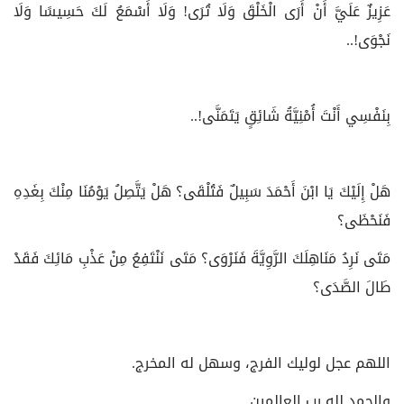
عَزِيزٌ عَلَيَّ أَنْ أَرَى الْخَلْقَ وَلَا تُرَى! وَلَا أَسْمَعُ لَكَ حَسِيسًا وَلَا
نَجْوَى‏!..
بِنَفْسِي أَنْتَ أُمْنِيَّةُ شَائِقٍ يَتَمَنَّى‏!..
هَلْ إِلَيْكَ يَا ابْنَ أَحْمَدَ سَبِيلٌ فَتُلْقَى؟ هَلْ يَتَّصِلُ يَوْمُنَا مِنْكَ بِغَدِهِ
فَنَحْظَى؟
مَتَى نَرِدُ مَنَاهِلَكَ الرَّوِيَّةَ فَنَرْوَى؟ مَتَى نَنْتَفِعُ مِنْ عَذْبِ مَائِكَ فَقَدْ
طَالَ الصَّدَى‏؟
اللهم عجل لوليك الفرج، وسهل له المخرج.
والحمد لله رب العالمين