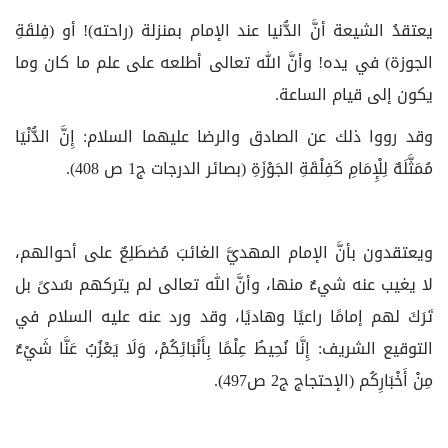
يعتقدُ الشيعة أنَّ الدُّنيا عند الإمام بمنزلة (راحته)! أو (فِلقَةِ
الجوزة) في يده! وأنَّ الله تعالى أطلعه على علم ما كان وما
يكون إلى قيام الساعة.
وقد رووا ذلك عن الصادق والرضا عليهما السلام: إِنَّ الدُّنْيَا
مُمَثَّلَهٌ لِلْإِمَامِ كَفِلْقَةِ الجَوْزَةِ (بصائر الدرجات ج‏1 ص 408).
ويعتقدون بأنَّ الإمام المهديَّ الغائبَ مُضطَلِعٌ على أحوالهم،
لا يغيب عنه شيءٌ منها، وأنَّ الله تعالى لم يتركهم سُدىً بل
تَرَكَ لهم إمامًا راعيًا وهاديًا، وقد ورد عنه عليه السلام في
التوقيع الشريف: إِنَّا نُحِيطُ عِلْمًا بِأَنْبَائِكُمْ، وَلَا يَعْزُبُ عَنَّا شَيْ‏ءٌ
مِنْ أَخْبَارِكُم‏ (الإحتجاج ج‏2 ص497).