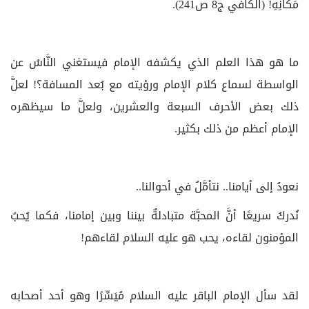
مَكَانِهِ! (الكافي ج‏8 ص241).
ما هو هذا العلم الذي يكشفه الإمام فيستغني النَّاسُ عن
الواسطة لسماع كلام الإمام ورؤيته مع بُعد المسافة؟! لعلَّ
ذلك بعض الأحرف السبعة والعشرين، ولعلَّ ما سيظهره
الإمام أعظم من ذلك بكثير.
نعودُ إلى أيامنا.. نتأمَّلُ في أحوالنا..
نُدركُ سريعًا أنَّ المحبَّة متبادلةٌ بيننا وبين إمامنا، فكما يُحبُ
المؤمنون لقاءه، يحب هو عليه السلام لقاءهم!
لقد سأل الإمام الباقر عليه السلام مُيَسِّرًا وهو أحد أصحابه