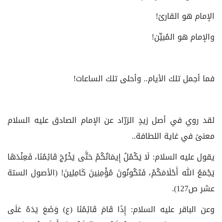
الإمام هو القارئ!
والإمام هو المُبيِّن!
فما أجمل تلك الأيام.. وأحلى تلك الساعات!
لقد روي في أصل زيدٍ الزرّاد عن الإمام الصادق عليه السلام
معنىً في غاية اللطافة..
يقول عليه السلام: لَا يَكْمُلُ إِيمَانُكُمْ حَتَّى يَخْرُجَ قَائِمُنَا، فَعِنْدَهَا
يَجْمَعُ الله أَحْلَامَكُمْ، فَتَكُونُونَ مُؤْمِنِينَ كَامِلِينَ! (الأصول الستة
عشر ص127).
وعن الباقر عليه السلام: إِذَا قَامَ قَائِمُنَا (ع) وَضَعَ يَدَهُ عَلَى