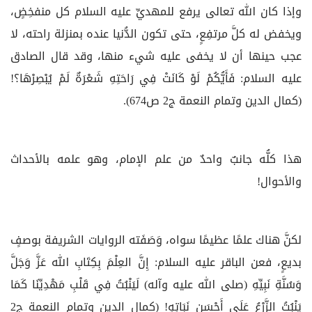
وإذا كان الله تعالى يرفع للمهديِّ عليه السلام كل منفخِضٍ،
ويخفض له كلَّ مرتفِعٍ، حتى تكون الدُّنيا عنده بمنزلة راحته، لا
عجب حينها أن لا يخفى عليه شيء منها، وقد قال الصادق
عليه السلام: فَأَيُّكُمْ لَوْ كَانَتْ فِي رَاحَتِهِ شَعْرَةٌ لَمْ يُبْصِرْهَا؟!
(كمال الدين وتمام النعمة ج‏2 ص674).
هذا كلُّه جانبٌ واحدٌ من علم الإمام، وهو علمه بالأحداث
والأحوال!
لكنَّ هناك علمًا عظيمًا سواه، وَصَفَته الروايات الشريفة بوصفٍ
بديعٍ، فعن الباقر عليه السلام: إِنَّ العِلْمَ بِكِتَابِ الله عَزَّ وَجَلَّ
وَسُنَّةِ نَبِيِّهِ (صلى الله عليه وآله) لَيَنْبُتُ فِي قَلْبِ مَهْدِيِّنَا كَمَا
يَنْبُتُ الزَّرْعُ عَلَى أَحْسَنِ نَبَاتِهِ! (كمال الدين وتمام النعمة ج‏2