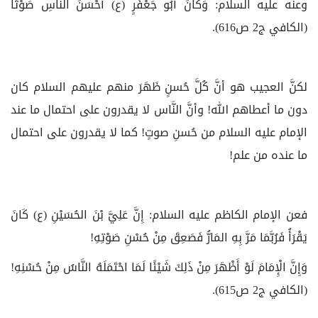
وعنه عليه السلام: وَكَانَ أَبُو جَعْفَرٍ (ع) أَحْسَنَ النَّاسِ صَوْتًا
(الكافي ج‏2 ص616).
لكنَّ العجيب هو أنَّ كُلَّ حُسنٍ ظَهَرَ منهم عليهم السلام كان
دون ما أعطاهم الله! وأنَّ النَّاس لا يقدرون على احتمال ما عند
الإمام عليه السلام من حُسنِ صوتٍ! كما لا يقدرون على احتمال
ما عنده من علم!
فعن الإمام الكاظم عليه السلام: إِنَّ عَلِيَّ بْنَ الحُسَيْنِ (ع) كَانَ
يَقْرَأُ فَرُبَّمَا مَرَّ بِهِ المَارُّ فَصَعِقَ مِنْ حُسْنِ صَوْتِهِ!
وَإِنَّ الْإِمَامَ لَوْ أَظْهَرَ مِنْ ذَلِكَ شَيْئًا لَمَا احْتَمَلَهُ النَّاسُ مِنْ حُسْنِهِ!
(الكافي ج2 ص615).