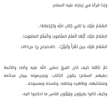
وإذا قرأنا في زيارته عليه السلام:
السَّلَامُ عَلَيْكَ يَا تَالِيَ كِتَابِ الله وَتَرْجُمَانَهُ!..
السَّلَامُ عَلَيْكَ أَيُّهَا الْعَلَمُ المَنْصُوبُ وَالْعِلْمُ المَصْبُوبُ!..
السَّلَامُ عَلَيْكَ حِينَ تَقْرَأُ وَتُبَيِّنُ!.. (الاحتجاج ج2 ص493).
ثمَّ تأمَّلنا كيف كان النبيُّ (صلى الله عليه وآله) والأئمة
(عليهم السلام) يتلون الكتاب، ويترجمونه ببيان محكمه
ومتشابهه، وظاهره وباطنه، وناسخه ومنسوخه..
وكيف كانوا يقرؤون ويُبَيِّنون للناس ما احتاجوا اليه..