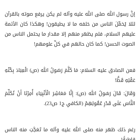
إنَّ رسول الله صلى الله عليه وآله لم يكن يرفع صوته بالقرآن
لئلا يُحَمِّلَ الناس من خلفه ما لا يطيقون! وهكذا كان الأئمة
عليهم السلام، فلم يظهر منهم إلا مقدار ما يحتمل الناس من
الصوت الحسن! كما كان حالهم في كلِّ علومهم!
فعن الصادق عليه السلام: مَا كَلَّمَ رَسُولُ الله (ص) الْعِبَادَ بِكُنْهِ
عَقْلِهِ قَطُّ!
وَقَالَ: قَالَ رَسُولُ الله (ص): إِنَّا مَعَاشِرَ الْأَنْبِيَاءِ أُمِرْنَا أَنْ نُكَلِّمَ
النَّاسَ عَلَى قَدْرِ عُقُولِهِمْ (الكافي ج‏1 ص23).
رغم ذلك ظهر منه صلى الله عليه وآله ما تَعَجَّبَ منه الناس
قاطبةً!