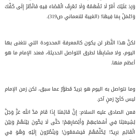
وَرَدَ عَلَيْكَ أَمْرٌ لَا تَفْهَمُهُ وَلَا تَعْرِفُ الْقَضَاءَ فِيهِ فَانْظُرْ إِلَى كَفِّكَ
وَاعْمَلْ بِمَا فِيهَا! (الغيبة للنعماني ص319).
لكنَّ هذا النَّظر لن يكون كالمعرفة المحدودة التي نتغنى بها
اليوم، ولا مشابِهًا لطرق التواصل الحديثة، فعند الإمام ما هو
أعظم منها.
وما نتواصل به اليوم هو بَريدٌ مُطوَّرٌ عما سبق، لكن زمن الإمام
ليس كأيِّ زمنٍ آخر.
فعن الصادق عليه السلام: إِنَّ قَائِمَنَا إِذَا قَامَ مَدَّ الله عَزَّ وَجَلَّ
لِشِيعَتِنَا فِي أَسْمَاعِهِمْ وَأَبْصَارِهِمْ! حَتَّى لَا يَكُونَ بَيْنَهُمْ وَبَيْنَ
الْقَائِمِ بَرِيدٌ! يُكَلِّمُهُمُ فَيَسْمَعُونَ! وَيَنْظُرُونَ إِلَيْهِ وَهُوَ فِي