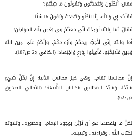
فقال: أَتَخْلُونَ وَتَتَحَدَّثُونَ وَتَقُولُونَ مَا شِئْتُمْ؟
فَقُلْتُ: إِي وَالله، إِنَّا لَنَخْلُو وَنَتَحَدَّثُ وَنَقُولُ مَا شِئْنَا.
فَقَالَ: أَمَا وَالله لَوَدِدْتُ أَنِّي مَعَكُمْ فِي بَعْضِ تِلْكَ المَوَاطِنِ!
أَمَا وَالله إِنِّي لَأُحِبُّ رِيحَكُمْ وَأَرْوَاحَكُمْ، وَإِنَّكُمْ عَلَى دِينِ الله
وَدِينِ مَلَائِكَتِهِ، فَأَعِينُوا بِوَرَعٍ وَاجْتِهَاد! (الكافي ج2 ص187).
إنَّ مجالسنا تقام.. وهي خيرُ مجالس الدُّنيا: إِنَّ لِكُلِّ شَيْ‏ءٍ
سَيِّدًا، وَسَيِّدُ المَجَالِسِ مَجَالِسُ الشِّيعَة! (الأمالي للصدوق
ص627).
لكنَّ ما ينقصها هو أن تُزَيَّن بوجود الإمام.. وحضوره.. وتلاوته
لكتاب الله.. وقراءته.. وتبيينه..