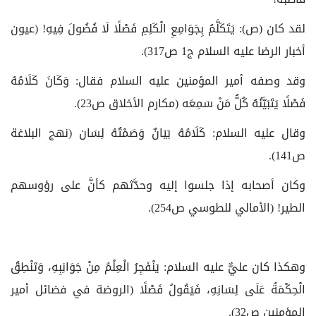
لقد كان (ص): يَتَكَلَّمُ بِجَوَامِعِ الْكَلِمِ فَصْلًا لَا فُضُولَ فِيهِ! (عيون
أخبار الرضا عليه السلام ج‏1 ص317).
وقد وصفه أمير المؤمنين عليه السلام فقال: وَكَانَ كَلَامُهُ
فَصْلًا يَتَبَيَّنُهُ كُلُّ مَنْ سَمِعَه‏ (مكارم الأخلاق ص23).
وقال عليه السلام: كَلَامُهُ بَيَانٌ وَصَمْتُهُ لِسَان‏ (نهج البلاغة
ص141).
وكان أصحابه إذا جلسوا إليه وحدَّثهم كأنَّ على رؤوسهم
الطير! (الأمالي للطوسي ص254).
وهكذا كان عليٌّ عليه السلام: يَنْفَجِرُ الْعِلْمُ مِنْ جَوَانِبِهِ، وَتَنْطِقُ
الْحِكْمَةُ عَلَى لِسَانِهِ، فَيَقُولُ فَصْلًا (الروضة في فضائل أمير
المؤمنين ص32).