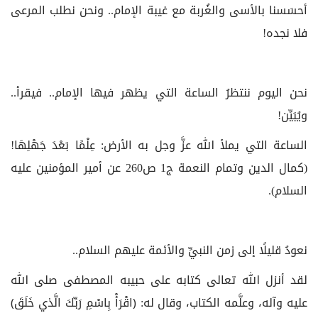
أحسَسنا بالأسى والغُربة مع غيبة الإمام.. ونحن نطلب المرعى
فلا نجده!
نحن اليوم ننتظرُ الساعة التي يظهر فيها الإمام.. فيقرأ..
ويُبَيِّن!
الساعة التي يملأ الله عزَّ وجل به الأرض: عِلْمًا بَعْدَ جَهْلِهَا!
(كمال الدين وتمام النعمة ج‏1 ص260 عن أمير المؤمنين عليه
السلام).
نعودُ قليلًا إلى زمن النبيِّ والأئمة عليهم السلام..
لقد أنزل الله تعالى كتابه على حبيبه المصطفى صلى الله
عليه وآله، وعلَّمه الكتاب، وقال له: ﴿اقْرَأْ بِاسْمِ رَبِّكَ الَّذي خَلَقَ﴾