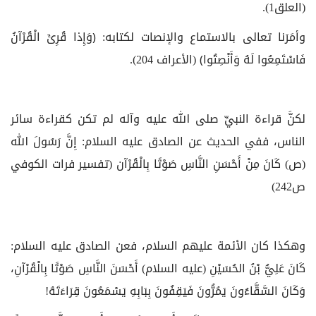
(العلق1).
وأمَرَنا تعالى بالاستماع والإنصات لكتابه: ﴿وَإِذا قُرِئَ الْقُرْآنُ
فَاسْتَمِعُوا لَهُ وَأَنْصِتُوا﴾ (الأعراف 204).
لكنَّ قراءة النبيِّ صلى الله عليه وآله لم تكن كقراءة سائر
الناس، ففي الحديث عن الصادق عليه السلام: إِنَّ رَسُولَ الله
(ص) كَانَ مِنْ أَحْسَنِ النَّاسِ صَوْتًا بِالْقُرْآن‏ (تفسير فرات الكوفي
ص242)
وهكذا كان الأئمة عليهم السلام، فعن الصادق عليه السلام:
كَانَ عَلِيُّ بْنُ الحُسَيْنِ (عليه السلام) أَحْسَنَ النَّاسِ صَوْتًا بِالْقُرْآنِ،
وَكَانَ السَّقَّاءُونَ يَمُرُّونَ فَيَقِفُونَ بِبَابِهِ يَسْمَعُونَ قِرَاءَتَهُ!