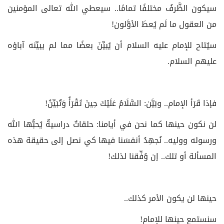
سيكون الظَّرفُ مختلفًا تمامًا.. سيعطي الله تعالى المؤمنين
من العقول ما لَم يُعطَ الأوَّلون!
سيُتاح للإمام عليه السلام أن يُبيِّنَ بعضًا مما لم يبيِّنه آباؤه
عليهم السلام.
فإذا قَرَأ الإمام.. وبَيَّن: السَّلَامُ عَلَيْكَ حِينَ تَقْرَأُ وَتُبَيِّنُ!
لن نكون حينها كما نحن في أيامنا: حلقاتٌ دراسيةٌ يُحبُّها الله
ورسوله ووليه.. نُجهِدُ أنفسَنا فيها كي نصل إلى حقيقة هذه
المسألة أو تلك.. إن وُفِّقنا لذلك!
حينها لن يكون الأمر كذلك..
سنستمع حينها للإمام!