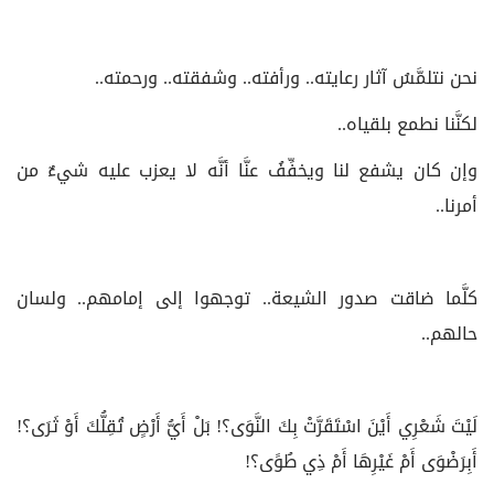
نحن نتلمَّسُ آثار رعايته.. ورأفته.. وشفقته.. ورحمته..
لكنَّنا نطمع بلقياه..
وإن كان يشفع لنا ويخفِّفُ عنَّا أنَّه لا يعزب عليه شيءٌ من
أمرنا..
كلَّما ضاقت صدور الشيعة.. توجهوا إلى إمامهم.. ولسان
حالهم..
لَيْتَ شَعْرِي أَيْنَ اسْتَقَرَّتْ بِكَ النَّوَى؟! بَلْ أَيُّ أَرْضٍ تُقِلُّكَ أَوْ ثَرَى؟!
أَبِرَضْوَى أَمْ غَيْرِهَا أَمْ ذِي طُوًى؟!