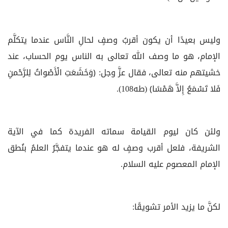
وليس بعيدًا أن يكون أقربُ وصفٍ لحالِ النَّاس عندما يتكلَّم
الإمام، هو ما وصف الله تعالى به الناس يوم الحساب، عند
خشيتهم منه تعالى، فقال عزَّ وجل: ﴿وَخَشَعَتِ الْأَصْواتُ لِلرَّحْمنِ
فَلا تَسْمَعُ إِلاَّ هَمْسًا﴾ (طه108).
ولئن كان ليوم القيامة سماته الفريدة كما في الآية
الشريفة، فلعل أقرب وصفٍ له هو عندما يتفجَّرُ العلمُ بنُطق
الإمام المعصوم عليه السلام.
لكنَّ ما يزيد الأمر تشويقًا: