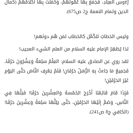
رُءُوسِ العِبَادِ، فَجَمَعَ بِهَا عُقُولَهُمْ، وَكَمَلَتْ بِهَا أَحْلَامُهُمْ (كمال
الدين وتمام النعمة ج‏2 ص675).
وليس الخطابُ للكُمَّل كالخطاب لمَن هُم دونَهم!
لذا يُظهِرُ الإمام عليه السلام من العلم الشيء العجيب!
لقد روي عن الصادق عليه السلام: العِلْمُ سَبْعَةٌ وَعِشْرُونَ حَرْفًا،
فَجَمِيعُ مَا جَاءَتْ بِهِ الرُّسُلُ حَرْفَانِ! فَلَمْ يَعْرِفِ النَّاسُ حَتَّى اليَوْمِ
غَيْرَ الحَرْفَيْنِ!
فَإِذَا قَامَ قَائِمُنَا أَخْرَجَ الخَمْسَةَ وَالعِشْرِينَ حَرْفًا! فَبَثَّهَا فِي
النَّاسِ، وَضَمَّ إِلَيْهَا الحَرْفَيْنِ، حَتَّى يَبُثَّهَا سَبْعَةً وَعِشْرِينَ حَرْفًا!
(الكافي ج‏8 ص241).