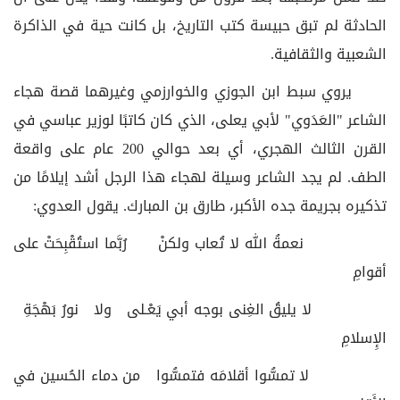
الحادثة لم تبق حبيسة كتب التاريخ، بل كانت حية في الذاكرة
الشعبية والثقافية.
يروي سبط ابن الجوزي والخوارزمي وغيرهما قصة هجاء
الشاعر "العَدَوي" لأبي يعلى، الذي كان كاتبًا لوزير عباسي في
القرن الثالث الهجري، أي بعد حوالي 200 عام على واقعة
الطف. لم يجد الشاعر وسيلة لهجاء هذا الرجل أشد إيلامًا من
تذكيره بجريمة جده الأكبر، طارق بن المبارك. يقول العدوي:
نعمةُ الله لا تُعاب ولكنْ رُبَّما استُقْبِحَتْ على
أقوامِ
لا يليقُ الغِنى بوجه أبي يَعْـلى ولا نورُ بَهْجَةِ
الإِسلامِ
لا تمسُّوا أقلامَه فتمسُّوا من دماء الحُسين في