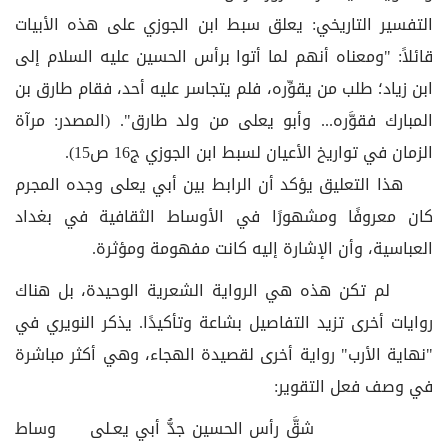
التفسير التاريخي: يعلق سبط ابن الجوزي على هذه الأبيات
قائلاً: "ومعناه أنهم لما أتوا برأس الحسين عليه السلام إلى
ابن زياد؛ طلب من يقوِّره، فلم يتجاسر عليه أحد، فقام طارق بن
المبارك فقوَّره... وأبو يعلى من ولد طارق". (المصدر: مرآة
الزمان في تواريخ الأعيان لسبط ابن الجوزي ج16 ص15).
هذا التعليق يؤكد أن الرابط بين أبي يعلى وجده المجرم
كان معروفًا ومشهورًا في الأوساط الثقافية في بغداد
العباسية، وأن الإشارة إليه كانت مفهومة ومؤثرة.
لم تكن هذه هي الرواية الشعرية الوحيدة، بل هناك
روايات أخرى تزيد التفاصيل بشاعة وتأكيدًا. يذكر النويري في
"نهاية الأرب" رواية أخرى لقصيدة الهجاء، وهي أكثر مباشرة
في وصف فعل التقوير:
شقَّ رأس الحسين جدُّ أبي يعـلى وساط