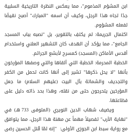
ابن المشؤم المذموم"، مما يعكس النظرة التاريخية السلبية
جدًا تجاه هذا الرجل، وكيف أن اسمه "المبارك" أصبح نقيضًا
لفعله المشؤوم.
اكتمال الجريمة: لم يكتفِ بالتقوير، بل "نصبه بباب المسجد
الجامع"، مما يؤكد أن الهدف كان التشهير العلني واستخدام
أقدس الأماكن (المسجد) كمسرح لأبشع الجرائم.
الخطبة المحرمة: الخطبة التي ألقاها والتي وصفها المؤرخون
بأنها "لا يحل ذكرها" تشير إلى أنها كانت تحمل من الكفر
والتجديف والشماتة بآل البيت (عليهم السلام) ما جعل
المؤرخين يتحرجون حتى من نقله، وهذا بحد ذاته دليل على
فظاعتها.
ويضيف شهاب الدين النويري (المتوفى 733 هـ) في
"نهاية الأرب" تفصيلاً مهماً عن مهنة هذا الرجل، مما يتوافق
مع رواية سبط ابن الجوزي الأولى: "إنه لمّا قُتل الحسين رضى