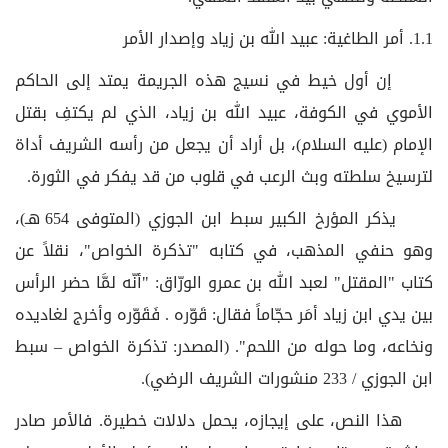
1.1. أمر الطاغية: عبيد الله بن زياد وإصدار الأمر
إن أول خيط في نسيج هذه الجريمة يمتد إلى الحاكم
الأموي في الكوفة، عبيد الله بن زياد، الذي لم يكتفِ بقتل
الإمام (عليه السلام)، بل أراد أن يجعل من رأسه الشريف أداة
لترسيخ سلطته وبث الرعب في قلوب من قد يفكر في الثورة.
يذكر المؤرخ الكبير سبط ابن الجوزي (المتوفى 654 هـ)،
وهو حنفي المذهب، في كتابه "تذكرة الخواص"، نقلاً عن
كتاب "المقتل" لعبد الله بن عمرو الورّاق: "أنّه لمَّا حضر الرأس
بين يدي ابن زياد أمَر حجّاماً فقال: قَوّره . فَقَوّره وأخرج لغاديده
ونخاعه، وما حوله من اللحم". (المصدر: تذكرة الخواص – سبط
ابن الجوزي / 233 منشورات الشريف الرضي).
هذا النص، على إيجازه، يحمل دلالات خطيرة. فالأمر صادر