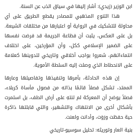
ابن الوزير (زيدي): أشار إليها في سياق الذب عن السنة.
هذا التنوع المذهبي للمصادر يقطع الطريق على أي
محاولة للتشكيك في الرواية أو اعتبارها من مختلقات الشيعة.
بل على العكس، يثبت أن فظاعة الجريمة قد فرضت نفسها
على الضمير الإسلامي ككل، وأن المؤرخين، على اختلاف
انتماءاتهم، شعروا بواجب أخلاقي وتاريخي لتدوينها كعلامة
على الانحطاط الذي وصلت إليه السلطة الأموية.
إن هذه الحادثة، بأمرها وتنفيذها وتفاصيلها وعارها
الممتد، تشكل فصلاً قائمًا بذاته من فصول مأساة كربلاء،
فصلاً يوضح أن المعركة لم تنتهِ على أرض الطف، بل استمرت
بأشكال أخرى من الانتهاك والتشهير، والتي قابلتها ذاكرة
حية حفظت ورَوَت، وأدانت ولعنت.
بنية العار وتوريثه: تحليل سوسيو-تاريخي