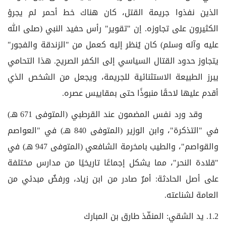
الذين نفذوا جريمة القتل، كان هناك خط أحمر لم يجرؤ
الكثيرون على تجاوزه. إن "تقوير" رأس حفيد النبي (صلى الله
عليه وآله وسلم) كان يُنظر إليه كعمل من "الزندقة والفجور"
يتجاوز حدود القتال السياسي إلى الكفر الصريح. هذا التحامي
يبرز الطبيعة الاستثنائية للجريمة، ويجعل من الشخص الذي
أقدم عليها لاحقًا منبوذًا حتى بمقاييس عصره.
وقد ورد نفس المضمون عند القرطبي (المتوفى 671 هـ)
في "التذكرة"، وابن الوزير (المتوفى 840 هـ) في "العواصم
والقواصم"، والطيب بامخرمة الشافعي (المتوفى 947 هـ) في
"قلادة النحر"، مما يشكل إجماعًا تاريخيًا من مدارس مختلفة
على أصل الحادثة: أمرٌ صادر من ابن زياد، ورفضٌ مبدئي من
العامة لشناعته.
1.2. يد الشقي: المنفّذ طارق بن المبارك