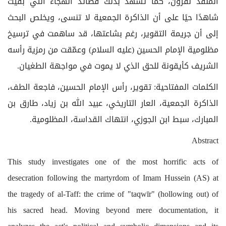
المنفذ لقرون، كما تشهد بذلك قصائد الهجاء التي بقيت
شاهدًا حيًا على أن الذاكرة الجمعية لا تنسى، ويخلص البحث
إلى أن جريمة التقوير، رغم بشاعتها، قد ساهمت في ترسيخ
مظلومية الإمام الحسين (عليه السلام) وعمّقت من رمزية رأسه
الشريف كأيقونة للحق الذي لا يموت في مواجهة الطغيان.
الكلمات المفتاحية: تقوير، رأس الإمام الحسين، فاجعة الطف،
الذاكرة الجمعية، العار التاريخي، عبيد الله بن زياد، طارق بن
المبارك، سبط ابن الجوزي، انتهاك القداسة، المظلومية.
Abstract
This study investigates one of the most horrific acts of
desecration following the martyrdom of Imam Hussein (AS) at
the tragedy of al-Taff: the crime of "taqwīr" (hollowing out) of
his sacred head. Moving beyond mere documentation, it