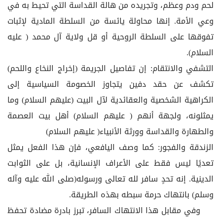
لحم ودم وعظم، وتجريده من هالة القداسة التي تحيط به في
وعي الأمة. إنها محاولة يائسة من السلطة المادية لإثبات
تفوقها على السلطة الروحية أو قل ولاية آل محمد ( عليه
السلام).
التشفي والانتقام: إن تفاصيل الجريمة (إخراج النخاع واللحم)
تكشف عن حقد دفين يتجاوز الخصومة السياسية إلى
الكراهية الشخصية والعقائدية لآل البيت (عليهم السلام) وما
يمثلونه، ولجهة أنهم ( عليهم السلام) أهل بيت العصمة
والطهارة والقداسة وورثة الأنبياء( عليهم السلام)
الزندقة والفجور: كما وصف اليافعي، فإن هذا الفعل يمثل
تعديًا ليس فقط على الأعراف الإنسانية، بل على الثوابت
الدينية. إنه تحدٍ سافر لله تعالى ورسوله(صلى الله عليه وآله
وسلم) بانتهاك حرمة سبطه بهذه الطريقة.
وفي مقابل هذا الانتهاك السافر، تبرز بادرة مضادة تحفظ