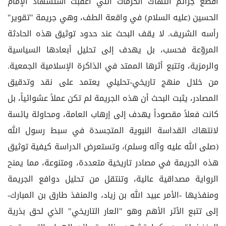
أفظع جرائم انتهاك الحرمات التي أعقبت استشهاد الإمام
الحسين (عليه السلام) في واقعة الطف، وهي جريمة "تقوير"
رأسه الشريف. لا يقف البحث عند حدود توثيق هذه الحادثة
المروّعة فحسب، بل يهدف إلى تحليل أبعادها السياسية
والرمزية، وتتبع أثرها الممتد في الذاكرة الإسلامية الجمعية.
من خلال منهج تاريخي-تحليلي يعتمد على نقد وتدقيق
المصادر، يثبت البحث أن هذه الجريمة لم تكن عملاً عشوائياً، بل
كانت فعلاً مقصوداً يهدف إلى إرهاب العامة، ومحاولة يائسة
لانتهاك القداسة النبوية المتجسدة في سبط رسول الله
(صلى الله عليه وآله وسلم)، وتستعرض الدراسة كيفية توثيق
هذه الجريمة في مصادر تاريخية متعددة، ومتنوعة، مما يمنح
الرواية مصداقية عالية، وتنتقل من تحليل دوافع الجريمة
ومنفذيها -الأمر عبيد الله بن زياد، والمنفذ طارق بن المبارك-
إلى تتبع الأثر الأهم وهو "العار التاريخي" الذي لحق بذرية