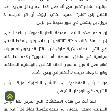
عبقرية الشاعر تكمن في أنه جعل هذا الدم ينتقل من يد الجد
القاتل إلى "قلم" الحفيد الكاتب، ليؤكد أن أثر الجريمة لا
يزول، بل يتشكل في صور جديدة عبر الزمن.
إن فهم هذه البنية العميقة للعار الموروث يساعدنا على
إدراك لماذا كانت حادثة "التقوير" بالذات، وليس فقط القتل،
هي التي التصقت بذرية طارق. لأن القتل قد يكون له مبررات
سياسية في منطق السلطة، أما "التقوير" بهذه الطريقة،
فهو فعل لا مبرر له سوى الحقد الخالص والوحشية المطلقة،
وهو ما جعله جريمة لا تُغتفر في وعي الأمة.
من "الرأس المقطوع" إلى "الرأس الناطق": رمزية الرأس
الشريف في الوجدان الشيعي
لقد أدت كل هذه الانتهاكات التي تعرض لها الرأس
الشريف، ومنها التقوير، إلى نتيجة عكسية تمامًا لما أراده بنو