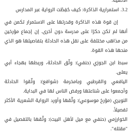
الأصلية.
3.2. استمرارية الذاكرة: كيف حُفِظَت الرواية عبر المدارس
إن قوة هذه الذاكرة وقدرتها على الاستمرار تكمن في
أنها لم تكن حكرًا على مدرسة دون أخرى. إن إجماع مؤرخين
من مذاهب مختلفة على نقل هذه الحادثة بتفاصيلها هو الذي
منحها هذه القوة.
سبط ابن الجوزي (حنفي): وثّق الحادثة، وربطها بهجاء أبي
يعلى.
اليافعي والقرطبي وبامخرمة (شوافع): وثّقوا الحادثة
وأجمعوا على شناعتها ورفض الناس لها في البداية.
النويري (مؤرخ موسوعي): وثّقها وأورد الرواية الشعرية الأكثر
تفصيلاً.
الخوارزمي (حنفي مع ميل لأهل البيت): وثّقها بالتفصيل في
"مقتله".