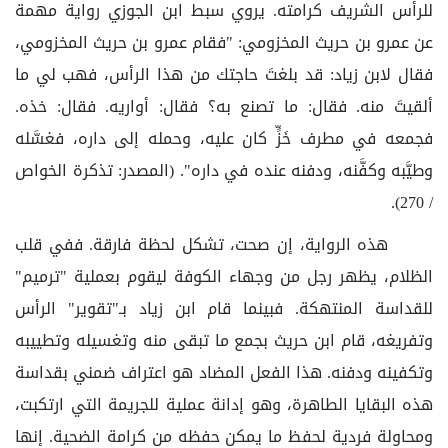
للرأس الشريف كرامته. يروي سبط ابن الجوزي رواية مهمة
عن عمرو بن حريث المخزومي: "فقام عمرو بن حريث المخزومي،
فقال لابن زياد: قد بلغتَ حاجتك من هذا الرأس، فهب لي ما
ألقيتَ منه. فقال: ما تصنع به؟ فقال: أواريه. فقال: خذه.
فجمعه في مطرف خَزٍّ كان عليه، وحمله إلى داره، فغسَّله
وطيَّبه وكفَّنه، ودفنه عنده في داره". (المصدر: تذكرة الخواص
/ 270).
هذه الرواية، إن صحت، تشكل لحظة فارقة. ففي قلب
الظلام، يظهر رجل من وجهاء الكوفة ليقوم بعملية "ترميم"
للقداسة المنتهكة. فبينما قام ابن زياد بـ"تقوير" الرأس
وتفريغه، قام ابن حريث بجمع ما تبقى منه وتغسيله وتطييبه
وتكفينه ودفنه. هذا الفعل المضاد هو اعتراف ضمني بقداسة
هذه البقايا الطاهرة، وهو إدانة عملية للجريمة التي ارتكبت،
ومحاولة فردية لحفظ ما يمكن حفظه من كرامة الضحية. إنها