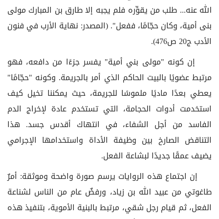
الله عنه... طلب من يقوِّره فلم يجبه إلا طارق بن المبارك مولى
بنى أمية، وكان حجّامًا، ففعل". (المصدر: نهاية الأرب في فنون
الأدب ج20 ص476).
إن كونه "مولى بني أمية" يفسر جزءًا من دافعه، فهو
مرتبط عضويًا بالبيت الحاكم الذي أمر بالجريمة. وكونه "حجّامًا"
يعطي بعدًا ماديًا ملموسًا للجريمة، حيث يمكننا تخيل كيف
استخدمت أدوات الحجامة، التي تستخدم عادة لإخراج الدم
الفاسد من أجل الشفاء، في انتهاك أقدس جسد. هذا
التناقض الصارخ بين وظيفة الأداة واستخدامها الإجرامي
يضيف عمقًا جديدًا لبشاعة الفعل.
إن اجتماع هذه الروايات يرسم صورة واضحة وموثقة: أمرٌ
طاغوتي من عبيد الله بن زياد، ورفضٌ عام من الناس لشناعة
الفعل، ثم قيام رجل شقي، مرتبط بالبنية الأموية، بتنفيذ هذه