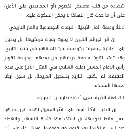
شهادة من قلب معسكر الخصوم (أو المحايدين على الأقل)
على أن ما حدث كان انتهاكًا لا يمكن السكوت عليه.
ثالثاً: وصمة العار الأبدية: التبعات الاجتماعية والعار التاريخي
إن أثر الجرائم الكبرى لا يموت بموت مرتكبيها، بل يتحول
إلى "ذاكرة جمعية" و"وصمة عار" تلاحقهم في كتب التاريخ،
وقد تمتد لتلوث سمعة ذرياتهم من بعدهم. وجريمة تقوير
رأس الإمام الحسين (عليه السلام) هي المثال الأبرز على هذه
الحقيقة. لم يكتفِ التاريخ بتسجيل الجريمة، بل سجل أيضًا
لعنتها الممتدة.
3.1. لعنة الذرية: تعيير أحفاد طارق بن المبارك
إن الدليل الأكثر قوة على الأثر العميق لهذه الجريمة هو
ليس فقط تدوينها، بل استخدامها كأداة للتشهير والهجاء
ضد نسل مرتكبها بعد قرون من وقوعها. وهذا يدل على أن