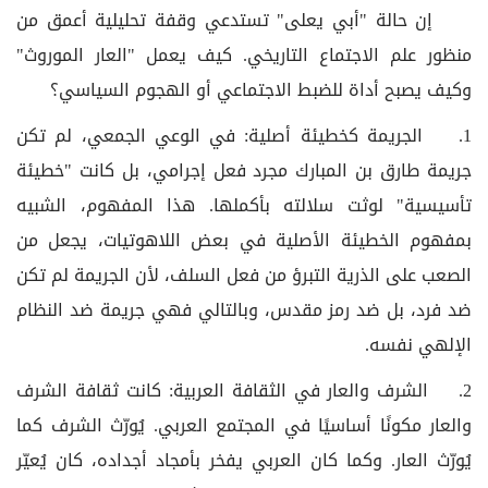
إن حالة "أبي يعلى" تستدعي وقفة تحليلية أعمق من
منظور علم الاجتماع التاريخي. كيف يعمل "العار الموروث"
وكيف يصبح أداة للضبط الاجتماعي أو الهجوم السياسي؟
1. الجريمة كخطيئة أصلية: في الوعي الجمعي، لم تكن
جريمة طارق بن المبارك مجرد فعل إجرامي، بل كانت "خطيئة
تأسيسية" لوثت سلالته بأكملها. هذا المفهوم، الشبيه
بمفهوم الخطيئة الأصلية في بعض اللاهوتيات، يجعل من
الصعب على الذرية التبرؤ من فعل السلف، لأن الجريمة لم تكن
ضد فرد، بل ضد رمز مقدس، وبالتالي فهي جريمة ضد النظام
الإلهي نفسه.
2. الشرف والعار في الثقافة العربية: كانت ثقافة الشرف
والعار مكونًا أساسيًا في المجتمع العربي. يُورّث الشرف كما
يُورّث العار. وكما كان العربي يفخر بأمجاد أجداده، كان يُعيّر