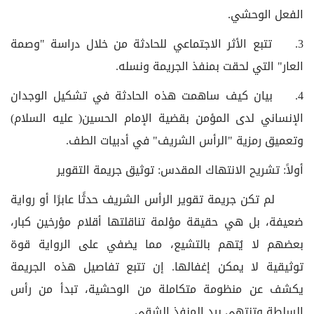
الفعل الوحشي.
3. تتبع الأثر الاجتماعي للحادثة من خلال دراسة "وصمة
العار" التي لحقت بمنفذ الجريمة ونسله.
4. بيان كيف ساهمت هذه الحادثة في تشكيل الوجدان
الإنساني لدى المؤمن بقضية الإمام الحسين( عليه السلام)
وتعميق رمزية "الرأس الشريف" في أدبيات الطف.
أولاً: تشريح الانتهاك المقدس: توثيق جريمة التقوير
لم تكن جريمة تقوير الرأس الشريف حدثًا عابرًا أو رواية
ضعيفة، بل هي حقيقة مؤلمة تناقلتها أقلام مؤرخين كبار،
بعضهم لا يُتهم بالتشيع، مما يضفي على الرواية قوة
توثيقية لا يمكن إغفالها. إن تتبع تفاصيل هذه الجريمة
يكشف عن منظومة متكاملة من الوحشية، تبدأ من رأس
السلطة وتنتهي بيد المنفذ الشقي.