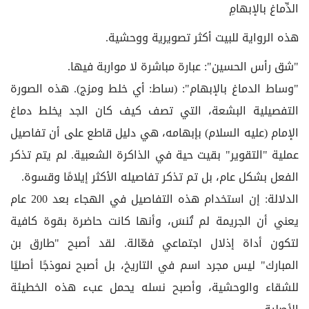
الدِّماغ بالإبهامِ
هذه الرواية للبيت أكثر تصويرية ووحشية.
"شق رأس الحسين": عبارة مباشرة لا مواربة فيها.
"وساط الدماغ بالإبهام": (ساط: أي خلط ومزج). هذه الصورة
التفصيلية البشعة، التي تصف كيف كان الجد يخلط دماغ
الإمام (عليه السلام) بإبهامه، هي دليل قاطع على أن تفاصيل
عملية "التقوير" بقيت حية في الذاكرة الشعبية. لم يتم تذكر
الفعل بشكل عام، بل تم تذكر تفاصيله الأكثر إيلامًا وقسوة.
الدلالة: إن استخدام هذه التفاصيل في الهجاء بعد 200 عام
يعني أن الجريمة لم تُنسَ، وأنها كانت حاضرة بقوة كافية
لتكون أداة إذلال اجتماعي فعّالة. لقد أصبح "طارق بن
المبارك" ليس مجرد اسم في التاريخ، بل أصبح نموذجًا أصليًا
للشقاء والوحشية، وأصبح نسله يحمل عبء هذه الخطيئة