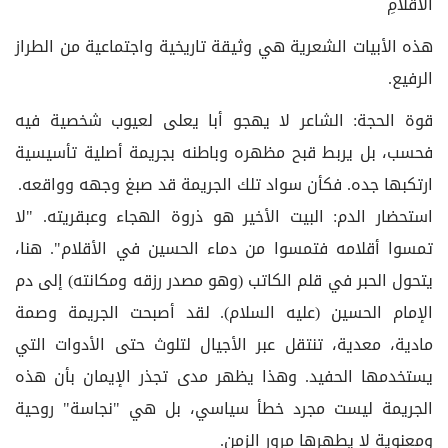
الأَقلامِ
هذه الأبيات الشعرية هي وثيقة تاريخية واجتماعية من الطراز
الرفيع.
قوة الحجة: الشاعر لا يهجو أبا يعلى لعيوب شخصية فيه
فحسب، بل يربط قبح مظهره وباطنه بجريمة أصلية تأسيسية
ارتكبها جده. فكأن سواد تلك الجريمة قد صبغ وجهه وواقعه.
استحضار الدم: البيت الأخير هو ذروة الهجاء وعبقريته. "لا
تمسوا أقلامه فتمسوا من دماء الحسين في الأقلام". هنا،
يتحول الحبر في قلم الكاتب (وهو مصدر رزقه ومكانته) إلى دم
الإمام الحسين (عليه السلام). لقد أصبحت الجريمة وصمة
مادية، معدية، تنتقل عبر الأجيال لتلوث حتى الأدوات التي
يستخدمها الحفيد. وهذا يظهر مدى تجذر الإيمان بأن هذه
الجريمة ليست مجرد خطأ سياسي، بل هي "نجاسة" روحية
ومعنوية لا يطهرها مرور الزمن.