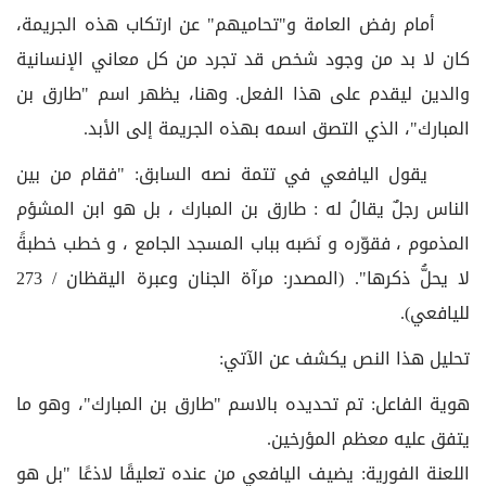
أمام رفض العامة و"تحاميهم" عن ارتكاب هذه الجريمة،
كان لا بد من وجود شخص قد تجرد من كل معاني الإنسانية
والدين ليقدم على هذا الفعل. وهنا، يظهر اسم "طارق بن
المبارك"، الذي التصق اسمه بهذه الجريمة إلى الأبد.
يقول اليافعي في تتمة نصه السابق: "فقام من بين
الناس رجلٌ يقالُ له : طارق بن المبارك ، بل هو ابن المشؤم
المذموم ، فقوّره و نَصَبه بباب المسجد الجامع ، و خطب خطبةً
لا يحلُّ ذكرها". (المصدر: مرآة الجنان وعبرة اليقظان / 273
لليافعي).
تحليل هذا النص يكشف عن الآتي:
هوية الفاعل: تم تحديده بالاسم "طارق بن المبارك"، وهو ما
يتفق عليه معظم المؤرخين.
اللعنة الفورية: يضيف اليافعي من عنده تعليقًا لاذعًا "بل هو