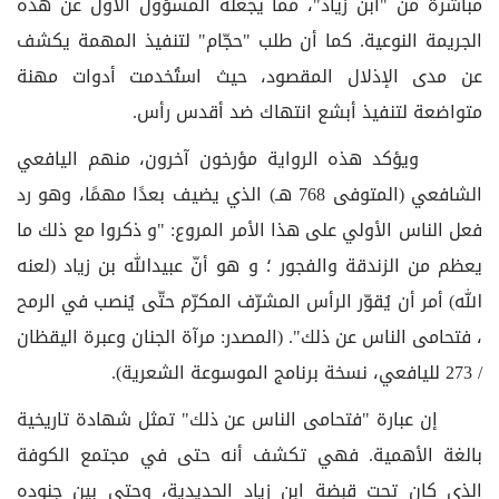
مباشرة من "ابن زياد"، مما يجعله المسؤول الأول عن هذه
الجريمة النوعية. كما أن طلب "حجّام" لتنفيذ المهمة يكشف
عن مدى الإذلال المقصود، حيث استُخدمت أدوات مهنة
متواضعة لتنفيذ أبشع انتهاك ضد أقدس رأس.
ويؤكد هذه الرواية مؤرخون آخرون، منهم اليافعي
الشافعي (المتوفى 768 هـ) الذي يضيف بعدًا مهمًا، وهو رد
فعل الناس الأولي على هذا الأمر المروع: "و ذكروا مع ذلك ما
يعظم من الزندقة والفجور ؛ و هو أنّ عبيدالله بن زياد (لعنه
الله) أمر أن يُقوّر الرأس المشرّف المكرّم حتّى يُنصب في الرمح
، فتحامى الناس عن ذلك". (المصدر: مرآة الجنان وعبرة اليقظان
/ 273 لليافعي، نسخة برنامج الموسوعة الشعرية).
إن عبارة "فتحامى الناس عن ذلك" تمثل شهادة تاريخية
بالغة الأهمية. فهي تكشف أنه حتى في مجتمع الكوفة
الذي كان تحت قبضة ابن زياد الحديدية، وحتى بين جنوده