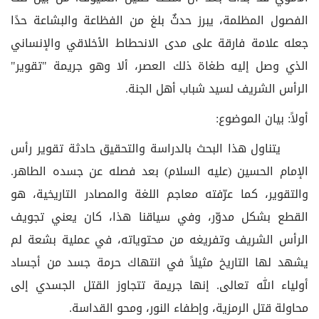
الفصول المظلمة، يبرز حدثٌ بلغ من الفظاعة والبشاعة حدًا
جعله علامة فارقة على مدى الانحطاط الأخلاقي والإنساني
الذي وصل إليه طغاة ذلك العصر، ألا وهو جريمة "تقوير"
الرأس الشريف لسيد شباب أهل الجنة.
أولاً: بيان الموضوع:
يتناول هذا البحث بالدراسة والتحقيق حادثة تقوير رأس
الإمام الحسين (عليه السلام) بعد فصله عن جسده الطاهر.
والتقوير، كما عرّفته معاجم اللغة والمصادر التاريخية، هو
القطع بشكل مدوّر، وفي سياقنا هذا، كان يعني تجويف
الرأس الشريف وتفريغه من محتوياته، في عملية بشعة لم
يشهد لها التاريخ مثيلاً في انتهاك حرمة جسد من أجساد
أولياء الله تعالى. إنها جريمة تتجاوز القتل الجسدي إلى
محاولة قتل الرمزية، وإطفاء النور، ومحو القداسة.