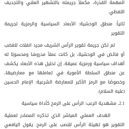
المهمة القذرة، مكملاً جريمته بالتشهير العلني والتجديف
اللفظي.
ثانياً: منطق الوحشية: الأبعاد السياسية والرمزية لجريمة
التقوير
لم تكن جريمة تقوير الرأس الشريف مجرد انفلات للغضب
أو فائض في الوحشية، بل كانت عملاً مدروسًا ومحسوبًا له
أهداف سياسية ورمزية عميقة. إن تحليل هذه الأبعاد يكشف
عن منطق السلطة الأموية في تعاملها مع معارضيها،
وخصوصًا مع الرمز الأكبر للمعارضة الشرعية: الإمام الحسين
(عليه السلام).
2.1. مشهدية الرعب: الرأس على الرمح كأداة سياسية
الهدف العملي المباشر الذي تذكره المصادر لعملية
التقوير هو تهيئة الرأس للنصب على الرمح. يقول اليافعي