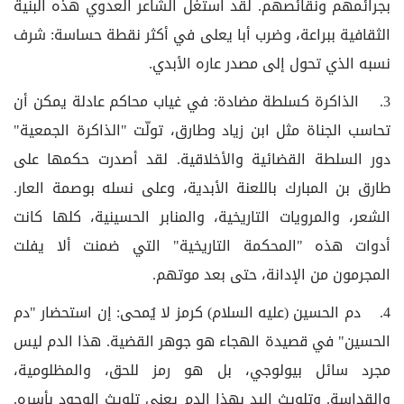
بجرائمهم ونقائصهم. لقد استغل الشاعر العدوي هذه البنية
الثقافية ببراعة، وضرب أبا يعلى في أكثر نقطة حساسة: شرف
نسبه الذي تحول إلى مصدر عاره الأبدي.
3. الذاكرة كسلطة مضادة: في غياب محاكم عادلة يمكن أن
تحاسب الجناة مثل ابن زياد وطارق، تولّت "الذاكرة الجمعية"
دور السلطة القضائية والأخلاقية. لقد أصدرت حكمها على
طارق بن المبارك باللعنة الأبدية، وعلى نسله بوصمة العار.
الشعر، والمرويات التاريخية، والمنابر الحسينية، كلها كانت
أدوات هذه "المحكمة التاريخية" التي ضمنت ألا يفلت
المجرمون من الإدانة، حتى بعد موتهم.
4. دم الحسين (عليه السلام) كرمز لا يُمحى: إن استحضار "دم
الحسين" في قصيدة الهجاء هو جوهر القضية. هذا الدم ليس
مجرد سائل بيولوجي، بل هو رمز للحق، والمظلومية،
والقداسة. وتلويث اليد بهذا الدم يعني تلويث الوجود بأسره.