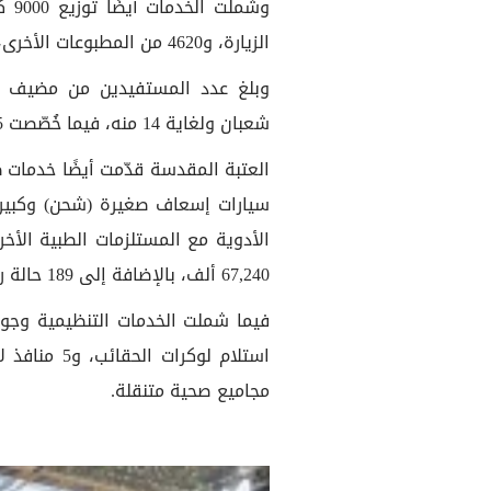
الزيارة، و4620 من المطبوعات الأخرى، كخدمات دينية وثقافية.
شعبان ولغاية 14 منه، فيما خُصّصت 205 آلية من مختلف الأحجام والأنواع، لنقل الزائرين.
الأدوية مع المستلزمات الطبية الأخر
67,240 ألف، بالإضافة إلى 189 حالة رقود.
مجاميع صحية متنقلة.