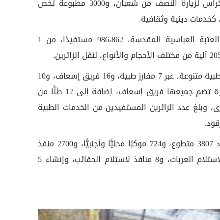
وشملت الخدمات أيضًا توزيع 9000 كراس لزيارة النصف من شعبان، و3000 مطبوعة تخص
وبلغ عدد المستفيدين من مضيف العتبة العباسية المقدسة، 986،862 مستفيدًا، من 1
العتبة المقدسة قدّمت أيضًا خدمات طبية متنوعة، عبر 7 مفارز طبية، و16 فريق إسعاف، و10
سيارات إسعاف صغيرة (شحن) وكبيرة تضم جميعها فريق إسعاف، إضافة إلى 12 طنًّا من
ى، وبلغ عدد الزائرين المستفيدين من الخدمات الطبية
فيما شملت الخدمات التنظيمية وجود 3807 متطوع، و724 موكبًا محليًّا وأجنبيًّا، و2700 منفذ
استلام لوكرات الحقائب، و5 منافذ لاستلام العربات، و8 منافذ لاستلام الحقائب، وإنشاء 5