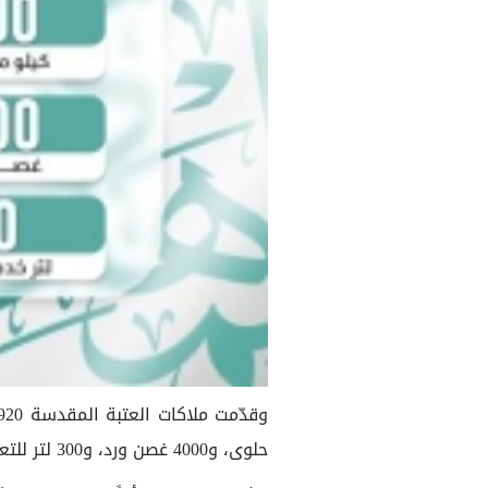
حلوى، و4000 غصن ورد، و300 لتر للتعطير.