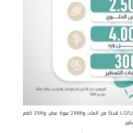
وقدّمت ملاكات العتبة المقدسة 1،525،920 قدحًا من الماء، و23000 عبوة عطر، و2500 كغم